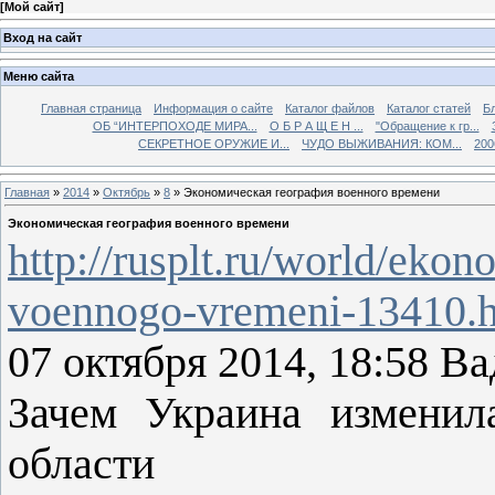
[
Мой сайт
]
Вход на сайт
Меню сайта
Главная страница
Информация о сайте
Каталог файлов
Каталог статей
Б
ОБ “ИНТЕРПОХОДЕ МИРА...
О Б Р А Щ Е Н ...
"Обращение к гр...
СЕКРЕТНОЕ ОРУЖИЕ И...
ЧУДО ВЫЖИВАНИЯ: КОМ...
200
Главная
»
2014
»
Октябрь
»
8
» Экономическая география военного времени
Экономическая география военного времени
http://rusplt.ru/world/eko
voennogo-vremeni-13410.
07 октября 2014, 18:58 В
Зачем Украина изменил
области