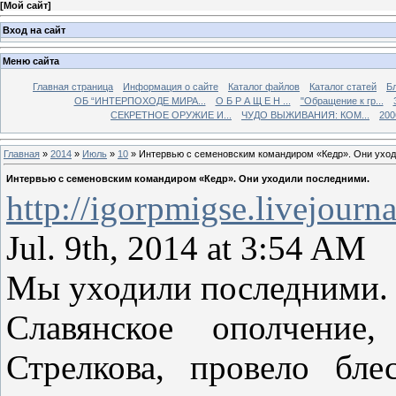
[
Мой сайт
]
Вход на сайт
Меню сайта
Главная страница
Информация о сайте
Каталог файлов
Каталог статей
Б
ОБ “ИНТЕРПОХОДЕ МИРА...
О Б Р А Щ Е Н ...
"Обращение к гр...
СЕКРЕТНОЕ ОРУЖИЕ И...
ЧУДО ВЫЖИВАНИЯ: КОМ...
200
Главная
»
2014
»
Июль
»
10
» Интервью с семеновским командиром «Кедр». Они уход
Интервью с семеновским командиром «Кедр». Они уходили последними.
http://igorpmigse.livejour
Jul. 9th, 2014 at 3:54 AM
Мы уходили последними.
Славянское ополчение
Стрелкова, провело бл