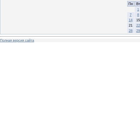
Пн
Вт
1
7
8
14
15
21
22
28
29
Полная версия сайта