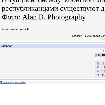
республиканцами существуют да
Фото: Alan B. Photography
Всего комментариев
:
0
Добавлять комментарии могу
[
Р
Calendar
«
Пн
Вт
3
4
10
11
17
18
24
25
Полная версия сайта