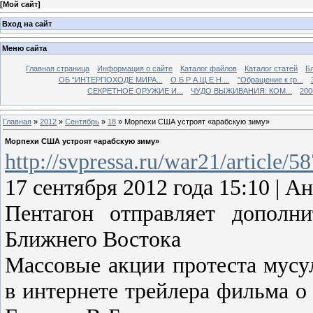
[
Мой сайт
]
Вход на сайт
Меню сайта
Главная страница
Информация о сайте
Каталог файлов
Каталог статей
Б
ОБ “ИНТЕРПОХОДЕ МИРА...
О Б Р А Щ Е Н ...
"Обращение к гр...
СЕКРЕТНОЕ ОРУЖИЕ И...
ЧУДО ВЫЖИВАНИЯ: КОМ...
200
Главная
»
2012
»
Сентябрь
»
18
» Морпехи США устроят «арабскую зиму»
Морпехи США устроят «арабскую зиму»
http://svpressa.ru/war21/article/5
17 сентября 2012 года 15:10 | 
Пентагон отправляет дополн
Ближнего Востока
Массовые акции протеста мусу
в интернете трейлера фильма о