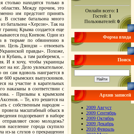
 столько находятся только в
 областях. Между прочим, это
Онлайн всего:
1
именно им предстоит принять
Гостей:
1
. В составе батальона много
Пользователей:
0
 из батальона «Херсон». Так на
т границ Крыма создается еще
вываются под Киевом. Один из
Форма входа
ца в тюрьме по обвинению в
он. Цель Дзиндзи – отвоевать
Украинской правды». Похоже,
и Кубань, а там разберемся, –
Поиск
ия. И я хочу, чтобы украинцы
т на юг. Дело увлекательное.
о он сам вдоволь наиграется в
ше 600 крымских выпускников.
еся на участие в карательных
го наказаны в соответствии с
енова. - Призывы к крымским
Архив записей
Аксенов. – Те, кто решится на
ать с собственным народом –
2009 Август
Б провела масштабный обыск в
2009 Сентябрь
аведения подозревают в наборе
2009 Октябрь
и отправляют свою молодежь?
2009 Декабрь
ов население города скупило
2010 Февраль
ла из-за слухов о прекращении