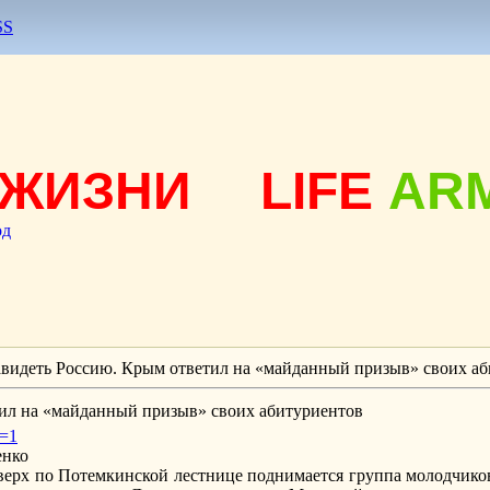
SS
ЖИЗНИ
LIFE
AR
од
авидеть Россию. Крым ответил на «майданный призыв» своих а
тил на «майданный призыв» своих абитуриентов
c=1
енко
верх по Потемкинской лестнице поднимается группа молодчико