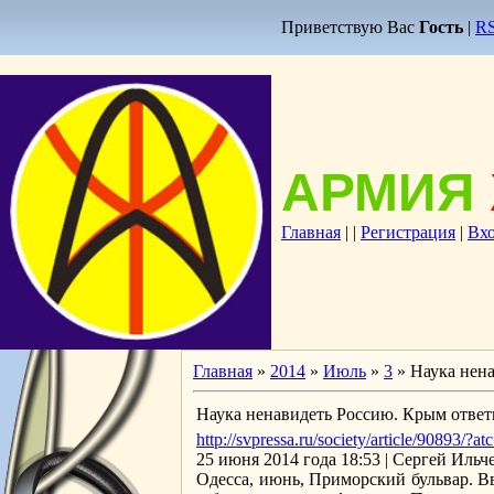
Приветствую Вас
Гость
|
R
АРМИЯ
Главная
|
|
Регистрация
|
Вх
Главная
»
2014
»
Июль
»
3
» Наука нен
Наука ненавидеть Россию. Крым отве
http://svpressa.ru/society/article/90893/?at
25 июня 2014 года 18:53 | Сергей Ильч
Одесса, июнь, Приморский бульвар. В