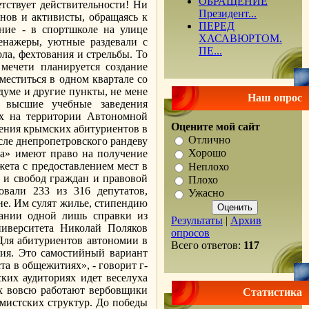
ОБРАЩЕНИЕ
етствует действительности! Ни
Президент...
нов и активисты, обращаясь к
ПЕРЕД
ние - в спортшколе на улице
ХАСАВЮРТОМ.
енажеры, уютные раздевали с
ПЕ...
а, фехтования и стрельбы. То
 мечети планируется создание
меститься в одном квартале со
думе и другие пункты, не мене
Наш опрос
в высшие учебные заведения
ых на территории Автономной
Оцените мой сайт
ления крымских абитуриентов в
Отлично
сле днепропетровского рандеву
Хорошо
ма» имеют право на получение
жета с предоставлением мест в
Неплохо
 и свобод граждан и правовой
Плохо
овали 233 из 316 депутатов,
Ужасно
не. Им сулят жилье, стипендию
вании одной лишь справки из
Результаты
|
Архив
ниверситета Николай Поляков
опросов
 Для абитуриентов автономии в
Всего ответов:
117
ния. Это самостийный вариант
та в общежитиях», - говорит г-
ких аудиториях идет веселуха
ах вовсю работают вербовщики
Статистика
мистских структур. До победы