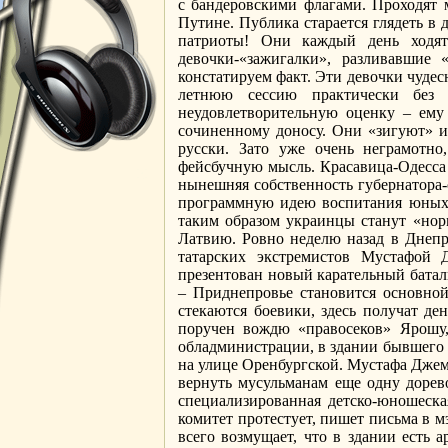
с бандеровскими флагами. Проходят
Путине. Публика старается глядеть в 
патриоты! Они каждый день ходят
девочки-«зажигалки», разливавшие
констатируем факт. Эти девочки чуде
летнюю сессию практически без э
неудовлетворительную оценку – ему
сочиненному доносу. Они «зигуют» и 
русски. Зато уже очень неграмотн
фейсбучную мысль. Красавица-Одесса 
нынешняя собственность губернатора-
программную идею воспитания юных: 
таким образом украинцы станут «нор
Латвию. Ровно неделю назад в Днепр
татарских экстремистов Мустафой
презентован новый карательный батал
– Приднепровье становится основной
стекаются боевики, здесь получат д
поручен вождю «правосеков» Ярошу,
обладминистрации, в здании бывшего 
на улице Оренбургской. Мустафа Джем
вернуть мусульманам еще одну дорев
специализированная детско-юношеска
комитет протестует, пишет письма в 
всего возмущает, что в здании есть 