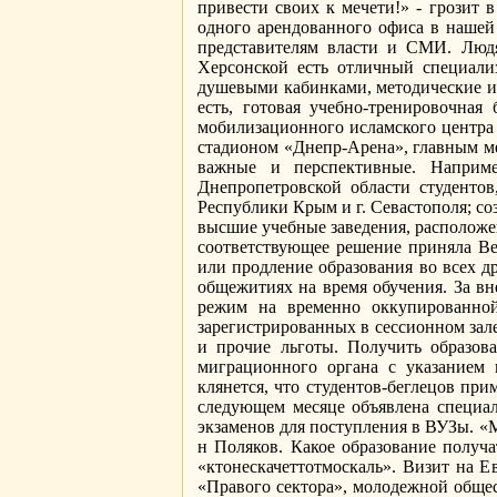
привести своих к мечети!» - грозит в
одного арендованного офиса в нашей
представителям власти и СМИ. Людя
Херсонской есть отличный специали
душевыми кабинками, методические и 
есть, готовая учебно-тренировочная
мобилизационного исламского центра 
стадионом «Днепр-Арена», главным ме
важные и перспективные. Наприме
Днепропетровской области студенто
Республики Крым и г. Севастополя; с
высшие учебные заведения, расположе
соответствующее решение приняла Ве
или продление образования во всех д
общежитиях на время обучения. За вн
режим на временно оккупированной 
зарегистрированных в сессионном зале
и прочие льготы. Получить образов
миграционного органа с указанием 
клянется, что студентов-беглецов пр
следующем месяце объявлена специал
экзаменов для поступления в ВУЗы. «М
н Поляков. Какое образование получ
«ктонескачеттотмоскаль». Визит на 
«Правого сектора», молодежной общес