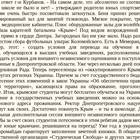
 ответ г-н Курбанов. - На самом деле, это абсолютно не соотв
 школе не было и нет! – утверждают родители юных спортсме
м очень быстро посоветовали заткнуться. Беня принял реше
зированный зал для занятий тхэквондо. Мягкое покрытие, тр
медицинские кабинеты. Плюс оборудованные залы для волейбол
 база карателей батальона «Крым»! Под видом возрожденной
прямо в сердце Днепра. Загородных баз им уже мало. Надо раз
стом сбора футбольных ультрас Коломойского. Есть в Меморан
р, этот: - создать условия для перевода на обучение 
в, обучающихся в высших учебных заведениях, расположенн
оздать условия для внешнего независимого оценивания и поступ
нные в Днепропетровской области. Уже через несколько дней по
рховная Рада. Теперь переселенцы из «оккупированного Кры
ругих регионах Украины. Причем за счет государственного бюд
есение этих изменений в закон Украины «Об обеспечении прав
территории», касающихся права на образование, проголос
. Итак, крымские студенты могут бесплатно обучаться на Украи
ание в государственных учебных заведениях можно на осно
нового адреса проживания. Ректор Днепропетровского нацу
имут как своих. Достаточно покинуть Крым – и ты в шоколаде.
ьная дополнительная сессия внешнего независимого оценива
ы за счет своих студентов потеснимся и этим ребятам дадим мес
ат юные крымчане, решившиеся на переезд? Уже год в украинс
Евромайдан гарантирует заполнение зачетной книжки. В общаг
твенной организации «Студенческая Свобода» и других экстре