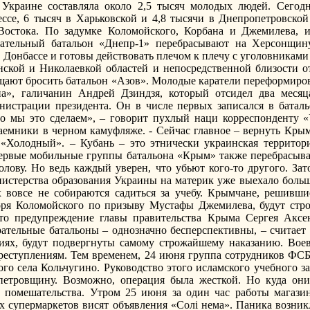
Украине составляла около 2,5 тысяч молодых людей. Сегодня
ссе, 6 тысяч в Харьковской и 4,8 тысячи в Днепропетровской
остока. По задумке Коломойского, Корбана и Джемилева, 
тельный батальон «Днепр-1» перебрасывают на Херсонщину
в Донбассе и готовы действовать плечом к плечу с уголовниками
ской и Николаевкой областей и непосредственной близости о
щают бросить батальон «Азов». Молодые каратели переформиро
на», галичанин Андрей Дзиндзя, который отсидел два меся
нистрации президента. Он в числе первых записался в баталь
о мы это сделаем», – говорит пухлый наци корреспонденту «
аемники в черном камуфляже. - Сейчас главное – вернуть Крым 
 «Холодный». – Кубань – это этнически украинская территор
ервые мобильные группы батальона «Крым» также перебрасываю
лову. Но ведь каждый уверен, что убьют кого-то другого. Зат
нистерства образования Украины на материк уже выехало боль
 вовсе не собираются садиться за учебу. Крымчане, решивши
оря Коломойского по призыву Мустафы Джемилева, будут стро
то предупреждение главы правительства Крыма Сергея Акс
рательные батальоны – однозначно бесперспективны, – считает 
иях, будут подвергнуты самому строжайшему наказанию. Воев
преступлениям. Тем временем, 24 июня группа сотрудников ФС
го села Кольчугино. Руководство этого исламского учебного з
петровщину. Возможно, операция была жесткой. Но куда он
помешательства. Утром 25 июня за один час работы магазин
ях супермаркетов висят объявления «Солi нема». Паника возник