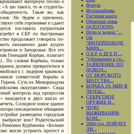
ыкрикивают матерную песню о
Форум
 «А шо такого, то ж студенты-
Фотоальбомы
быденность. Такая же, как
Гостевая книга
юзов. Не будем о причинах,
Обратная связь
ствуют себя героинями и сдают
QUESTIONS
шится поставить патриоткам
Цели и задачи "...
агребут в СБУ по быстренько
ОБ
ство продолжает говорить по-
“ИНТЕРПОХОДЕ
ожить письменно даже куцую
МИРА...
етровске и Запорожье. Все это
О Б Р А Щ Е Н ...
там Геннадий Корбан, излагает
"Обращение к гр...
.. По словам Корбана, только
ЗАЯВЛЕНИЕ ПО
краина должна превратиться в
ПОВОД...
омойского с лидером крымско-
ОТ МОРСКОГО
начале совместной борьбы и
БРАТСТВА...
в Гиреев. Суть их Меморандума
БОРЬБА ЗА МИР В
ссийскими оккупантами». Сюда
ЛЮТЫ...
енный контроль над процессом
СЕКРЕТНОЕ
» находится в двух шагах от
ОРУЖИЕ И...
мечеть. Солидное новое здание
ЧУДО
рнатора сенсационное обещание
ВЫЖИВАНИЯ:
остройке размещена городская
КОМ...
у выбросят вон? Родительский
2006 год. ПОЙДЕТ
ы Рамазана Курбанова. «Больше
ЛИ...
оже могли устроить протест и