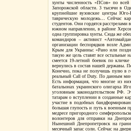
хунты численность «ПСов» по всей 
Запорожской области. 3 тысячи в Оде
крупнейшие вузовские центры Юго-В
таврическую молодежь… Сейчас кара
студентов. Они гордятся расстрелами 
южном направлении, в районе Херсон
одна группировка хунты. Сюда же обе
командиров – активист «Автомайда
организации беспорядков возле Адми
Крым для Украины: «Рано или поздн
такую же цель ставят все остальные н
смеется 19-летний боевик по кличке
вернулись в состав нашей державы. П
Конечно, пока не получишь пулю в го
реальный Call of Duty. По данным ми
Есть информация, что многие из них
батальонах украинского олигарха Иг
уголовным законодательством РФ. Э
татарам о вступлении в созданные ка
участие в подобных бандформирован
большая глупость и путь к военным 
медресе пригородного симферопольско
волонтеров для отправки на Днепро
Нынешний Днепропетровск на грани 
месячный запас соли. Сейчас на двер