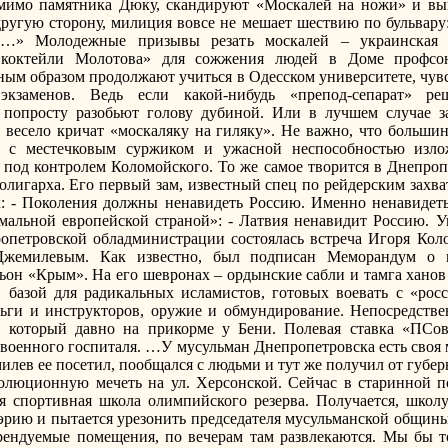
 мимо памятника Дюку, скандируют «Москалей на ножи» и в
другую сторону, милиция вовсе не мешает шествию по бульвару:
…» Молодежные призывы резать москалей – украинская о
 «коктейли Молотова» для сожжения людей в Доме профсо
сным образом продолжают учиться в Одесском университете, чув
кзаменов. Ведь если какой-нибудь «препод-сепарат» ре
 попросту разобьют голову дубиной. Или в лучшем случае з
весело кричат «москаляку на гиляку». Не важно, что большин
о, с местечковым суржиком и ужасной неспособностью изл
под контролем Коломойского. То же самое творится в Днепроп
олигарха. Его первый зам, известный спец по рейдерским захва
- Поколения должны ненавидеть Россию. Именно ненавидеть!
мальной европейской страной»: - Латвия ненавидит Россию. У
опетровской обладминистрации состоялась встреча Игоря Кол
 Джемилевым. Как известно, был подписан Меморандум о 
ьон «Крым». На его шевронах – ордынские сабли и тамга хано
 базой для радикальных исламистов, готовых воевать с «ро
еньги и инструкторов, оружие и обмундирование. Непосредств
 который давно на прикорме у Бени. Полевая ставка «ПСов
военного госпиталя. …У мусульман Днепропетровска есть своя 
илев ее посетил, пообщался с людьми и тут же получил от губе
олюционную мечеть на ул. Херсонской. Сейчас в старинной п
я спортивная школа олимпийского резерва. Получается, школ
мэрию и пытается урезонить председателя мусульманской общин
арендуемые помещения, по вечерам там развлекаются. Мы бы т