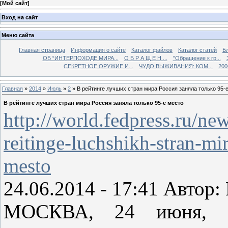
[
Мой сайт
]
Вход на сайт
Меню сайта
Главная страница
Информация о сайте
Каталог файлов
Каталог статей
Б
ОБ “ИНТЕРПОХОДЕ МИРА...
О Б Р А Щ Е Н ...
"Обращение к гр...
СЕКРЕТНОЕ ОРУЖИЕ И...
ЧУДО ВЫЖИВАНИЯ: КОМ...
200
Главная
»
2014
»
Июль
»
2
» В рейтинге лучших стран мира Россия заняла только 95-
В рейтинге лучших стран мира Россия заняла только 95-е место
http://world.fedpress.ru/n
reitinge-luchshikh-stran-mi
mesto
24.06.2014 - 17:41 Автор
МОСКВА, 24 июня, Р