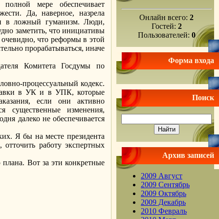
 полной мере обеспечивает
ести. Да, наверное, назрела
Онлайн всего:
2
ь и в ложный гуманизм. Люди,
Гостей:
2
удно заметить, что инициативы
Пользователей:
0
 очевидно, что реформы в этой
ательно прорабатываться, иначе
Форма входа
ателя Комитета Госдумы по
ловно-процессуальный кодекс.
правки в УК и в УПК, которые
Поиск
аказания, если они активно
ся существенные изменения,
годня далеко не обеспечивается
их. Я бы на месте президента
, отточить работу экспертных
Архив записей
 плана. Вот за эти конкретные
2009 Август
2009 Сентябрь
2009 Октябрь
2009 Декабрь
2010 Февраль