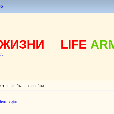
SS
ЖИЗНИ
LIFE
AR
од
в законе объявлена война
lena_vojna