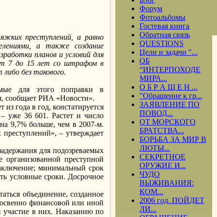
Форум
Фотоальбомы
Гостевая книга
Обратная связь
яжких преступлений, а равно
QUESTIONS
елениями, а также создание
Цели и задачи "...
зработки планов и условий для
ОБ
от 7 до 15 лет со штрафом в
“ИНТЕРПОХОДЕ
 либо без такового.
МИРА...
О Б Р А Щ Е Н ...
имые для этого поправки в
"Обращение к гр...
я, сообщает РИА «Новости».
ЗАЯВЛЕНИЕ ПО
из года в год, констатируется
ПОВОД...
 – уже 36 601. Растет и число
ОТ МОРСКОГО
а 9,7% больше, чем в 2007-м.
БРАТСТВА...
 преступлений», – утверждает
БОРЬБА ЗА МИР В
ЛЮТЫ...
 задержания для подозреваемых
СЕКРЕТНОЕ
е организованной преступной
ОРУЖИЕ И...
заключение; минимальный срок
ЧУДО
ать условные сроки. Досрочное
ВЫЖИВАНИЯ:
КОМ...
таться объединение, созданное
2006 год. ПОЙДЕТ
 косвенно финансовой или иной
ЛИ...
 участие в них. Наказанию по