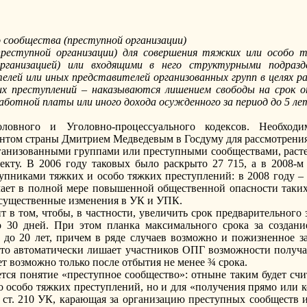
 сообщества (преступной организации)
преступной организации) для совершения тяжких или особо т
рганизацией) или входящими в него структурными подразд
елей или иных представителей организованных групп в целях ра
х преступлений – наказываются лишением свободы на срок 
аработной платы или иного дохода осужденного за период до 5 лет
ловного и Уголовно-процессуального кодексов. Необход
ентом страны Дмитрием Медведевым в Госдуму для рассмотрени
анизованными группами или преступными сообществами, растет 
екту. В 2006 году таковых было раскрыто 27 715, а в 2008-м
никами тяжких и особо тяжких преступлений: в 2008 году – н
чает в полной мере повышенной общественной опасности таких
а существенные изменения в УК и УПК.
т в том, чтобы, в частности, увеличить срок предварительного
о 30 дней. При этом планка максимального срока за создани
 до 20 лет, причем в ряде случаев возможно и пожизненное 
, что автоматически лишает участников ОПГ возможности получ
т возможно только после отбытия не менее ¾ срока.
ется понятие «преступное сообщество»: отныне таким будет счи
о особо тяжких преступлений, но и для «получения прямо или
ст. 210 УК, карающая за организацию преступных сообществ и