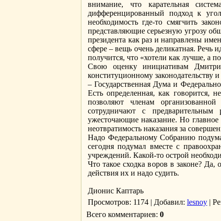
внимание, что карательная систе
дифференцированный подход к уголо
необходимость где-то смягчить зако
представляющие серьезную угрозу обще
президента как раз и направлены имен
сфере – вещь очень деликатная. Речь и
получится, что «хотели как лучше, а по
Свою оценку инициативам Дмитри
конституционному законодательству и
– Государственная Дума и Федерально
Есть определенная, как говорится, 
позволяют членам организованной
сотрудничают с предварительным р
ужесточающие наказание. Но главное ве
неотвратимость наказания за совершен
Надо Федеральному Собранию подумат
сегодня подумал вместе с правоохра
учреждений. Какой-то острой необходи
Что такое сходка воров в законе? Да
действия их и надо судить.
Дионис Каптарь
Просмотров
: 1174 |
Добавил
:
lesnoy
|
Ре
Всего комментариев
:
0