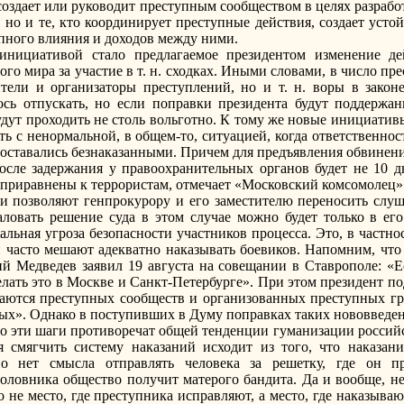
о создает или руководит преступным сообществом в целях разраб
 но и те, кто координирует преступные действия, создает усто
упного влияния и доходов между ними.
инициативой стало предлагаемое президентом изменение дей
го мира за участие в т. н. сходках. Иными словами, в число пр
тели и организаторы преступлений, но и т. н. воры в закон
сь отпускать, но если поправки президента будут поддержан
дут проходить не столь вольготно. К тому же новые инициативы
ь с ненормальной, в общем-то, ситуацией, когда ответственнос
о оставались безнаказанными. Причем для предъявления обвин
сле задержания у правоохранительных органов будет не 10 дн
приравнены к террористам, отмечает «Московский комсомолец»
и позволяют генпрокурору и его заместителю переносить слуш
аловать решение суда в этом случае можно будет только в ег
льная угроза безопасности участников процесса. Это, в частнос
 часто мешают адекватно наказывать боевиков. Напомним, что
ий Медведев заявил 19 августа на совещании в Ставрополе: «
делать это в Москве и Санкт-Петербурге». При этом президент п
саются преступных сообществ и организованных преступных гр
ных». Однако в поступивших в Думу поправках таких нововведен
что эти шаги противоречат общей тенденции гуманизации росси
я смягчить систему наказаний исходит из того, что наказан
но нет смысла отправлять человека за решетку, где он п
головника общество получит матерого бандита. Да и вообще, н
о не место, где преступника исправляют, а место, где наказыва