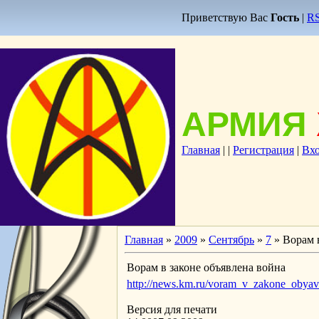
Приветствую Вас
Гость
|
R
АРМИЯ
Главная
|
|
Регистрация
|
Вх
Главная
»
2009
»
Сентябрь
»
7
» Ворам 
Ворам в законе объявлена война
http://news.km.ru/voram_v_zakone_obyav
Версия для печати