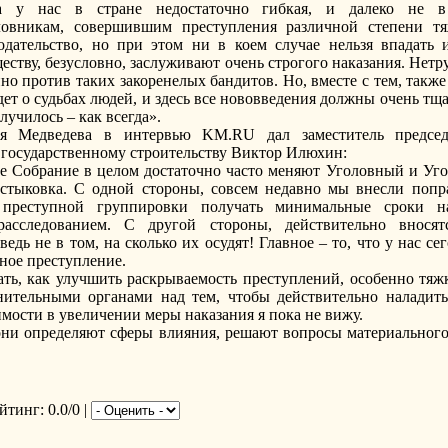
ма у нас в стране недостаточно гибкая, и далеко не в
вникам, совершившим преступления различной степени тяж
нодательство, но при этом ни в коем случае нельзя впадат
ству, безусловно, заслуживают очень строгого наказания. Нетр
но против таких закоренелых бандитов. Но, вместе с тем, также
дет о судьбах людей, и здесь все нововведения должны очень тщ
лучилось – как всегда».
я Медведева в интервью KM.RU дал заместитель председ
 государственному строительству Виктор Илюхин:
е Собрание в целом достаточно часто меняют Уголовный и Уго
нестыковка. С одной стороны, совсем недавно мы внесли по
 преступной группировки получать минимальные сроки н
асследованием. С другой стороны, действительно вносят
дь не в том, на сколько их осудят! Главное – то, что у нас се
ное преступление.
ь, как улучшить раскрываемость преступлений, особенно тяжк
нительными органами над тем, чтобы действительно наладить
мости в увеличении меры наказания я пока не вижу.
, они определяют сферы влияния, решают вопросы материального
йтинг
: 0.0/0 |