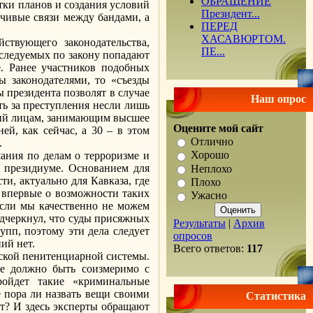
ОБРАЩЕНИЕ
отки планов и создания условий
Президент...
йчивые связи между бандами, а
ПЕРЕД
ХАСАВЮРТОМ.
ствующего законодательства,
ПЕ...
еследуемых по закону попадают
е. Ранее участников подобных
ы законодателями, то «съезды
 президента позволят в случае
Наш опрос
ть за преступления несли лишь
ений лицам, занимающим высшее
Оцените мой сайт
ей, как сейчас, а 30 – в этом
Отлично
.
Хорошо
ания по делам о терроризме и
о президиуме. Основанием для
Неплохо
ти, актуально для Кавказа, где
Плохо
 впервые о возможности таких
Ужасно
Если мы качественно не можем
одчеркнул, что суды присяжных
Результаты
|
Архив
упп, поэтому эти дела следует
опросов
ий нет.
Всего ответов:
117
йской пенитенциарной системы.
ие должно быть соизмеримо с
ройдет такие «криминальные
е пора ли назвать вещи своими
Статистика
ют? И здесь эксперты обращают