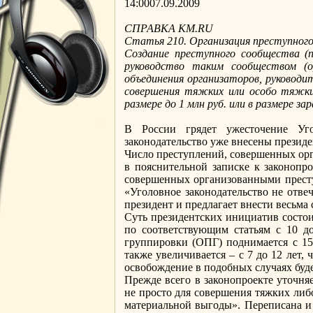
14:0007.09.2009
СПРАВКА KM.RU
Статья 210. Организация преступного
Создание преступного сообщества (
руководство таким сообществом (о
объединения организаторов, руководит
совершения тяжких или особо тяжки
размере до 1 млн руб. или в размере з
В России грядет ужесточение Уго
законодательство уже внесены презид
Число преступлений, совершенных орг
в пояснительной записке к законопро
совершенных организованными преступ
«Уголовное законодательство не отве
президент и предлагает внести весьм
Суть президентских инициатив состои
по соответствующим статьям с 10 д
группировки (ОПГ) поднимается с 15
также увеличивается – с 7 до 12 лет
освобождение в подобных случаях буде
Прежде всего в законопроекте уточня
не просто для совершения тяжких либ
материальной выгоды». Переписана и 