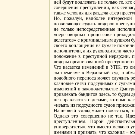
ней будут подлежать не только те, кт
совершения преступлений, как сейчас,
также условия для раздела сфер прест
Но, пожалуй, наиболее интересной 
позволяющее судить лидеров преступно
не только непосредственные исполни
«переговорных процессов» приходило
делегатов» с криминальным душком бу
своего воплощения на бумаге покончит
исполнители, а их руководители част
положение в преступной иерархии, по
лидеры организованной преступности 
Что касается изменений в УПК, то он
экстремизме в Верховный суд, а обж
подобного переноса может служить реа
клановые связи подсудимых с судьями
изменений в законодательстве Дмитр
привлекать бандитов здесь, то будем 
не справляются с делами, которые ка
«изъять из подсудности судов присяж
На первый взгляд может показаться, 
Однако это совершенно не так. Иде
преступлением. Порой действитель
университеты», что вместо мелкого у
именами и признать, что колония – эт