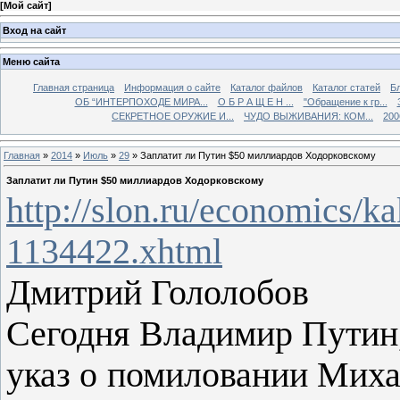
[
Мой сайт
]
Вход на сайт
Меню сайта
Главная страница
Информация о сайте
Каталог файлов
Каталог статей
Б
ОБ “ИНТЕРПОХОДЕ МИРА...
О Б Р А Щ Е Н ...
"Обращение к гр...
СЕКРЕТНОЕ ОРУЖИЕ И...
ЧУДО ВЫЖИВАНИЯ: КОМ...
200
Главная
»
2014
»
Июль
»
29
» Заплатит ли Путин $50 миллиардов Ходорковскому
Заплатит ли Путин $50 миллиардов Ходорковскому
http://slon.ru/economics/
1134422.xhtml
Дмитрий Гололобов
Сегодня Владимир Путин, 
указ о помиловании Михаи