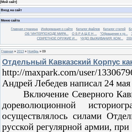
[
Мой сайт
]
Вход на сайт
Меню сайта
Главная страница
Информация о сайте
Каталог файлов
Каталог статей
Б
ОБ “ИНТЕРПОХОДЕ МИРА...
О Б Р А Щ Е Н ...
"Обращение к гр...
СЕКРЕТНОЕ ОРУЖИЕ И...
ЧУДО ВЫЖИВАНИЯ: КОМ...
200
Главная
»
2013
»
Ноябрь
»
09
Отдельный Кавказский Корпус как
http://maxpark.com/user/1330679
Андрей Лебедев написал 24 мая 
Включение Северного Кавказа
дореволюционной историог
осуществлялось силами Отдел
русской регулярной армии, при