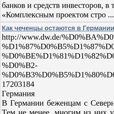
банков и средств инвесторов, в
«Комплексным проектом стро
..
Как чеченцы остаются в Германи
http://www.dw.de/%D0%BA%
%D1%87%D0%B5%D1%87%D
%D0%BE%D1%81%D1%82%D
%D0%B2-
%D0%B3%D0%B5%D1%80%D
17203184
Германия
В Германии беженцам с Северн
Тем не менее, многим из них у