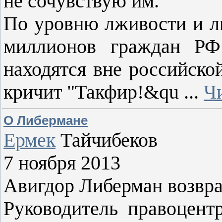
не сочувствую им.
По уровню лживости и л
миллионов граждан РФ
находятся вне российско
кричит "Такфир!&qu
...
Ч
О Либермане
Ермек
Тайчибеков
7 ноября 2013
Авигдор Либерман возвра
Руководитель правоцент