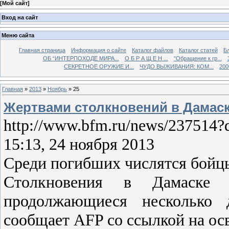
[
Мой сайт
]
Вход на сайт
Меню сайта
Главная страница
Информация о сайте
Каталог файлов
Каталог статей
Б
ОБ “ИНТЕРПОХОДЕ МИРА...
О Б Р А Щ Е Н ...
"Обращение к гр...
СЕКРЕТНОЕ ОРУЖИЕ И...
ЧУДО ВЫЖИВАНИЯ: КОМ...
200
Главная
»
2013
»
Ноябрь
»
25
Жертвами столкновений в Дамаск
http://www.bfm.ru/news/237514?
15:13, 24 ноября 2013
Среди погибших числятся бойц
Столкновения в Дамаске 
продолжающиеся несколько 
сообщает AFP со ссылкой на ос