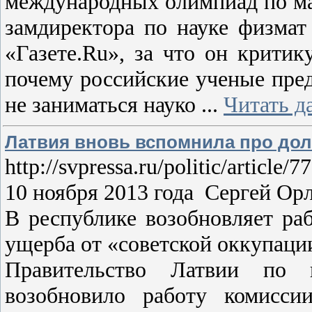
международных олимпиад по ма
замдиректора по науке физма
«Газете.Ru», за что он критик
почему российские ученые пре
не заниматься науко
...
Читать д
Латвия вновь вспомнила про до
http://svpressa.ru/politic/article/
10 ноября 2013 года Сергей О
В республике возобновляет ра
ущерба от «советской оккупаци
Правительство Латвии по 
возобновило работу комисси