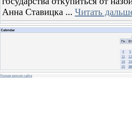
государства откупиться от назо
Анна Ставицка
...
Читать дальш
Calendar
Пн
Вт
4
5
11
12
18
19
25
26
Полная версия сайта