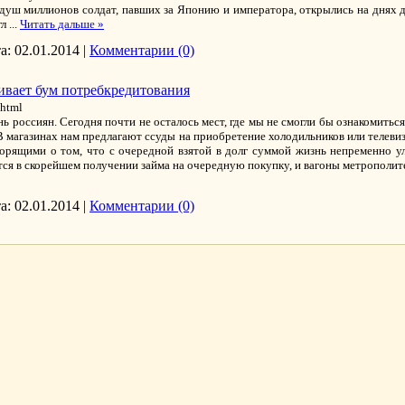
уш миллионов солдат, павших за Японию и императора, открылись на днях д
гл
...
Читать дальше »
а:
02.01.2014
|
Комментарии (0)
ивает бум потребкредитования
shtml
 россиян. Сегодня почти не осталось мест, где мы не смогли бы ознакомитьс
 магазинах нам предлагают ссуды на приобретение холодильников или телевиз
ворящими о том, что с очередной взятой в долг суммой жизнь непременно ул
тся в скорейшем получении займа на очередную покупку, и вагоны метрополит
а:
02.01.2014
|
Комментарии (0)