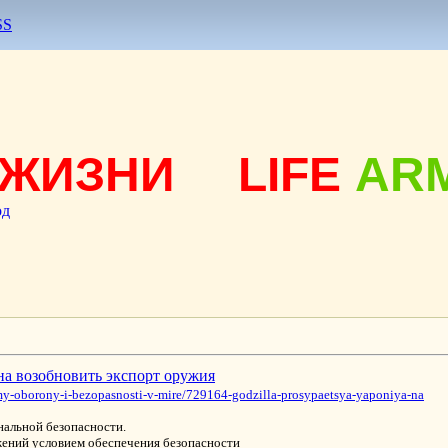
SS
ЖИЗНИ
LIFE
AR
од
на возобновить экспорт оружия
y-oborony-i-bezopasnosti-v-mire/729164-godzilla-prosypaetsya-yaponiya-na
нальной безопасности.
жений условием обеспечения безопасности