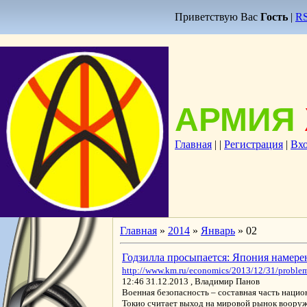
Приветствую Вас
Гость
|
R
АРМИЯ
Главная
|
|
Регистрация
|
Вх
Главная
»
2014
»
Январь
»
02
Годзилла просыпается: Япония намере
http://www.km.ru/economics/2013/12/31/problem
12:46 31.12.2013 , Владимир Панов
Военная безопасность – составная часть нацио
Токио считает выход на мировой рынок воору