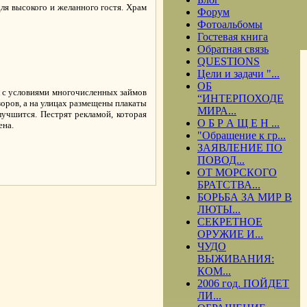
ля высокого и желанного гостя. Храм
Форум
Фотоальбомы
Гостевая книга
Обратная связь
QUESTIONS
Цели и задачи "...
ОБ
я с условиями многочисленных займов
“ИНТЕРПОХОДЕ
оров, а на улицах размещены плакаты
МИРА...
учшится. Пестрят рекламой, которая
О Б Р А Щ Е Н ...
ена.
"Обращение к гр...
ЗАЯВЛЕНИЕ ПО
ПОВОД...
ОТ МОРСКОГО
БРАТСТВА...
БОРЬБА ЗА МИР В
ЛЮТЫ...
СЕКРЕТНОЕ
ОРУЖИЕ И...
ЧУДО
ВЫЖИВАНИЯ:
КОМ...
2006 год. ПОЙДЕТ
ЛИ...