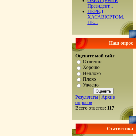
ОБРАЩЕНИЕ
Президент...
ПЕРЕД
ХАСАВЮРТОМ.
ПЕ...
Наш опрос
Оцените мой сайт
Отлично
Хорошо
Неплохо
Плохо
Ужасно
Результаты
|
Архив
опросов
Всего ответов:
117
Статистика