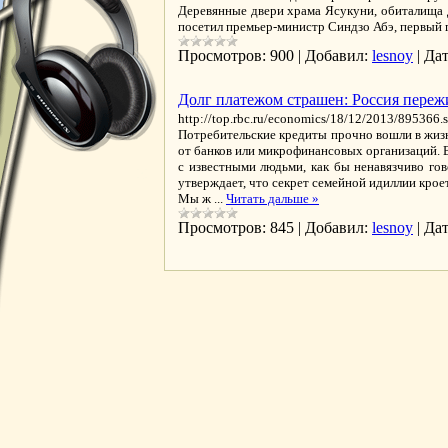
Деревянные двери храма Ясукуни, обиталища д
посетил премьер-министр Синдзо Абэ, первый 
Просмотров:
900
|
Добавил:
lesnoy
|
Дат
Долг платежом страшен: Россия переж
http://top.rbc.ru/economics/18/12/2013/895366.
Потребительские кредиты прочно вошли в жизнь
от банков или микрофинансовых организаций. В
с известными людьми, как бы ненавязчиво го
утверждает, что секрет семейной идиллии крое
Мы ж
...
Читать дальше »
Просмотров:
845
|
Добавил:
lesnoy
|
Дат