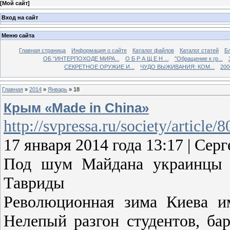
[
Мой сайт
]
Вход на сайт
Меню сайта
Главная страница
Информация о сайте
Каталог файлов
Каталог статей
Б
ОБ “ИНТЕРПОХОДЕ МИРА...
О Б Р А Щ Е Н ...
"Обращение к гр...
СЕКРЕТНОЕ ОРУЖИЕ И...
ЧУДО ВЫЖИВАНИЯ: КОМ...
200
Главная
»
2014
»
Январь
»
18
Крым «Made in China»
http://svpressa.ru/society/article
17 января 2014 года 13:17 | С
Под шум Майдана украинцы п
Тавриды
Революционная зима Киева им
Нелепый разгон студентов, ба