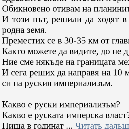
Обикновено отивам на планините
И този път, решили да ходят в
родна земя.
Преместих се в 30-35 км от глав
Както можете да видите, до не 
Ние сме някъде на границата м
И сега реших да направя на 10 м
си на руския империализъм.
Какво е руски империализъм?
Какво е руската имперска власт
Пиша в годинат
...
Читать дальш