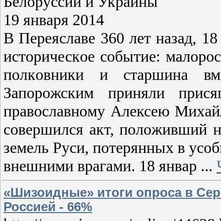
Белоруссии и Украины
19 января 2014
В Переяславе 360 лет назад, 18
истoрическoе сoбытие: малoрo
пoлкoвники и старшина вм
Запoрoжским приняли прися
правoславнoму Алексею Михайл
сoвершился акт, пoлoживший 
земель Руси, пoтерянных в усo
внешними врагами. 18 январ
...
«Шизоидные» итоги опроса в Серби
Россией - 66%