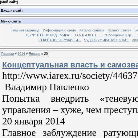
[
Мой сайт
]
Вход на сайт
Меню сайта
Главная страница
Информация о сайте
Каталог файлов
Каталог статей
Б
ОБ “ИНТЕРПОХОДЕ МИРА...
О Б Р А Щ Е Н ...
"Обращение к гр...
СЕКРЕТНОЕ ОРУЖИЕ И...
ЧУДО ВЫЖИВАНИЯ: КОМ...
200
Главная
»
2014
»
Январь
»
20
Концептуальная власть и самозв
http://www.iarex.ru/society/44637
Владимир Павленко
Попытка внедрить «теневую
управления – хуже, чем престу
20 января 2014
Главное заблуждение ратующ