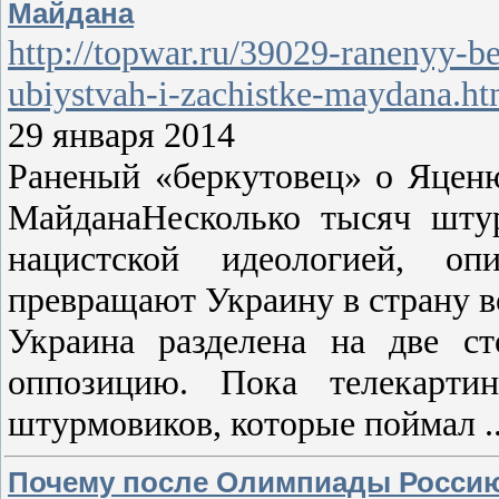
Майдана
http://topwar.ru/39029-ranenyy-
ubiystvah-i-zachistke-maydana.ht
29 января 2014
Раненый «беркутовец» о Яценю
МайданаНесколько тысяч штур
нацистской идеологией, оп
превращают Украину в страну 
Украина разделена на две с
оппозицию. Пока телекарти
штурмовиков, которые поймал
.
Почему после Олимпиады Россию