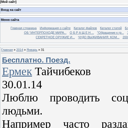
[
Мой сайт
]
Вход на сайт
Меню сайта
Главная страница
Информация о сайте
Каталог файлов
Каталог статей
Б
ОБ “ИНТЕРПОХОДЕ МИРА...
О Б Р А Щ Е Н ...
"Обращение к гр...
СЕКРЕТНОЕ ОРУЖИЕ И...
ЧУДО ВЫЖИВАНИЯ: КОМ...
200
Главная
»
2014
»
Январь
»
31
Бесплатно. Поезд.
Ермек
Тайчибеков
30.01.14
Люблю проводить соц
людьми.
Например часто разда