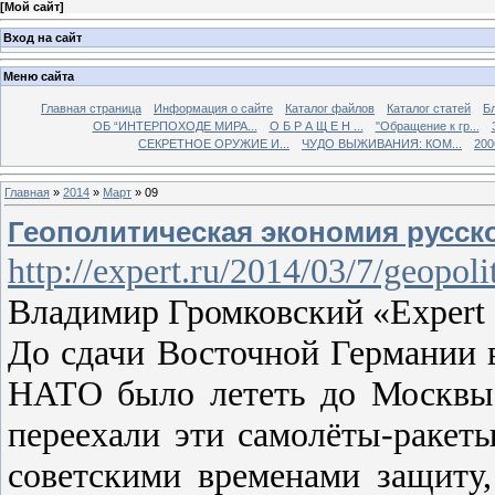
[
Мой сайт
]
Вход на сайт
Меню сайта
Главная страница
Информация о сайте
Каталог файлов
Каталог статей
Б
ОБ “ИНТЕРПОХОДЕ МИРА...
О Б Р А Щ Е Н ...
"Обращение к гр...
СЕКРЕТНОЕ ОРУЖИЕ И...
ЧУДО ВЫЖИВАНИЯ: КОМ...
200
Главная
»
2014
»
Март
»
09
Геополитическая экономия русск
http://expert.ru/2014/03/7/geopo
Владимир Громковский «Expert O
До сдачи Восточной Германии 
НАТО было лететь до Москвы 
переехали эти самолёты-ракеты
советскими временами защиту