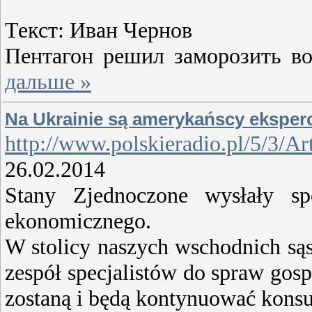
Текст: Иван Чернов
Пентагон решил заморозить во
дальше »
Na Ukrainie są amerykańscy eksperc
http://www.polskieradio.pl/5/3/A
26.02.2014
Stany Zjednoczone wysłały s
ekonomicznego.
W stolicy naszych wschodnich sąs
zespół specjalistów do spraw go
zostaną i będą kontynuować konsu