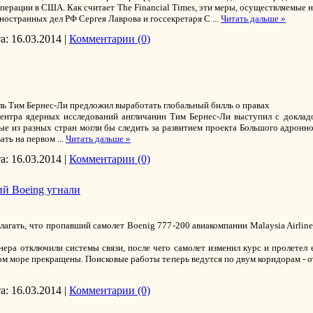
перации в США. Как считает The Financial Times, эти меры, осуществляемые 
иностранных дел РФ Сергея Лаврова и госсекретаря С
...
Читать дальше »
а:
16.03.2014
|
Комментарии (0)
ель Тим Бернес-Ли предложил выработать глобальный билль о правах
ентра ядерных исследований англичанин Тим Бернес-Ли выступил с докладо
ые из разных стран могли бы следить за развитием проекта Большого адронн
вать на первом
...
Читать дальше »
а:
16.03.2014
|
Комментарии (0)
й Boeing угнали
лагать, что пропавший самолет Boenig 777-200 авиакомпании Malaysia Airline
нера отключили системы связи, после чего самолет изменил курс и пролетел 
м море прекращены. Поисковые работы теперь ведутся по двум коридорам - о
а:
16.03.2014
|
Комментарии (0)