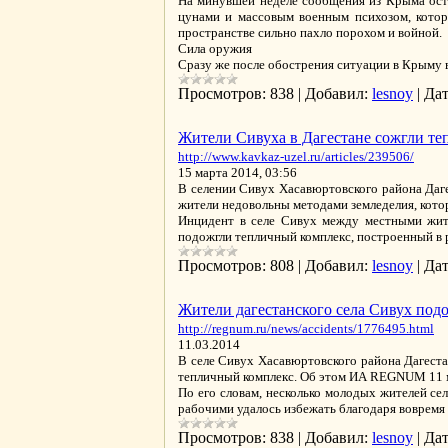
На минувшей неделе сообщения из Крыма оста
цунами и массовым военным психозом, которы
пространстве сильно пахло порохом и войной.
Сила оружия
Сразу же после обострения ситуации в Крыму
Просмотров:
838
|
Добавил:
lesnoy
|
Дат
Жители Сивуха в Дагестане сожгли теп
http://www.kavkaz-uzel.ru/articles/239506/
15 марта 2014, 03:56
В селении Сивух Хасавюртовского района Даг
жители недовольны методами земледелия, котор
Инцидент в селе Сивух между местными жит
подожгли тепличный комплекс, построенный в
Просмотров:
808
|
Добавил:
lesnoy
|
Дат
Жители дагестанского села Сивух под
http://regnum.ru/news/accidents/1776495.html
11.03.2014
В селе Сивух Хасавюртовского района Дагест
тепличный комплекс. Об этом ИА REGNUM 11 
По его словам, несколько молодых жителей се
рабочими удалось избежать благодаря воврем
Просмотров:
838
|
Добавил:
lesnoy
|
Дат