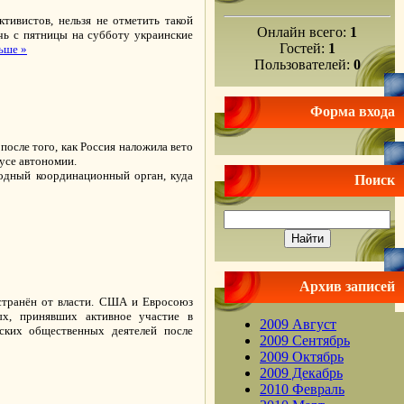
ивистов, нельзя не отметить такой
Онлайн всего:
1
чь с пятницы на субботу украинские
Гостей:
1
ьше »
Пользователей:
0
Форма входа
осле того, как Россия наложила вето
усе автономии.
одный координационный орган, куда
Поиск
Архив записей
тстранён от власти. США и Евросоюз
ых, принявших активное участие в
2009 Август
нских общественных деятелей после
2009 Сентябрь
2009 Октябрь
2009 Декабрь
2010 Февраль