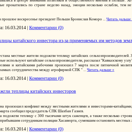
вались в центре внимания политиков и общественного мнения в Польше. Х
е прокатились по стране неделю назад, эмоции несколько ослабли, тем н
 в прошлое воскресенье президент Польши Бронислав Коморо
...
Читать дальше 
а:
16.03.2014
|
Комментарии (0)
лицы китайского инвестора из-за применяемых им методов землед
естана местные жители подожгли теплицу китайских сельхозпроизводителей. 
ые используют китайские сельхозпроизводители, рассказал "Кавказскому узлу" 
елями и китайскими рабочими произошел 7 марта после пятничной молитв
 рамках сотрудничества между агрофирмой СПК "
...
Читать дальше »
а:
16.03.2014
|
Комментарии (0)
ожгли теплицы китайских инвесторов
ана произошел конфликт между местными жителями и инвесторами-китайцами
марта сообщил председатель СПК Шахбан Газиев.
ла подожгли теплицу с 300 тысячами штук саженцев, а также несколько строя
я прибывшим сотрудникам полиции Хасавюрта, сумевшим остановить местных 
а:
16.03.2014
|
Комментарии (0)