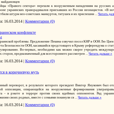
ы майдановцев
йцы «Правого сектора» перешли к вооруженным нападениям на русских акт
роне украинских праворадикалов приехавших из России неонацистов. «В но
тбили штурм нео-советских манкуртов, титушек и их приспешни
...
Читать дал
а:
16.03.2014
|
Комментарии (0)
краинском конфликте
ml
раинской проблемы. Предложение Пекина озвучил посол КНР в ООН Лю Цзеи п
а Безопасности ООН, касавшийся предстоящего в Крыму референдума о стат
улированию. Во-первых, необходимо как можно скорее учредить междунар
х сторон, предназначенный для всестороннего рассмотрен
...
Читать дальше »
а:
16.03.2014
|
Комментарии (0)
тся в коричневую муть
нный переворот, в результате которого президент Виктор Янукович был о
ной оппозиции, опирающейся на вооруженные формирования ультраправ
нта - в рэкете и терроре против своих идейных оппонентов. Ряд украи
 жизни своих родных, вместе с семьями покинули св
...
Читать дальше »
а:
16.03.2014
|
Комментарии (0)