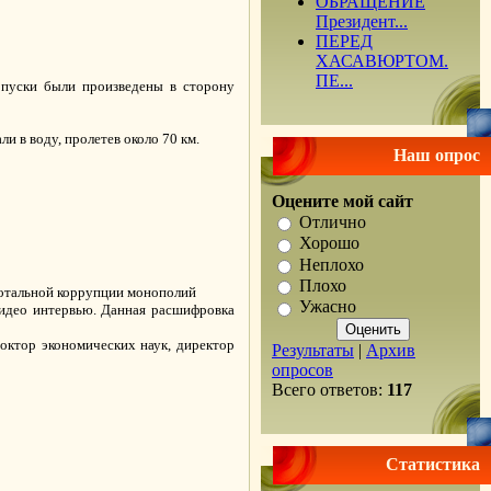
ОБРАЩЕНИЕ
Президент...
ПЕРЕД
ХАСАВЮРТОМ.
ПЕ...
 пуски были произведены в сторону
 в воду, пролетев около 70 км.
Наш опрос
Оцените мой сайт
Отлично
Хорошо
Неплохо
Плохо
 тотальной коррупции монополий
Ужасно
видео интервью. Данная расшифровка
октор экономических наук, директор
Результаты
|
Архив
опросов
Всего ответов:
117
Статистика