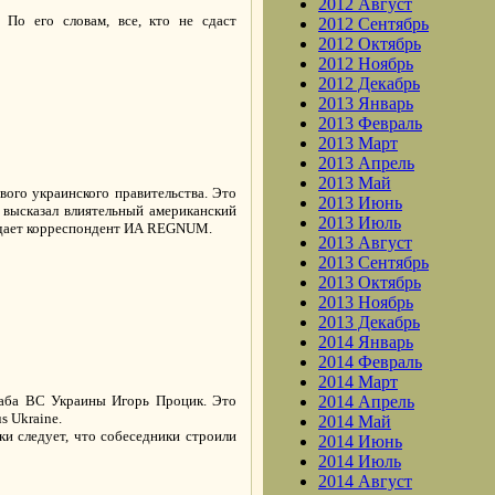
2012 Август
По его словам, все, кто не сдаст
2012 Сентябрь
2012 Октябрь
2012 Ноябрь
2012 Декабрь
2013 Январь
2013 Февраль
2013 Март
2013 Апрель
2013 Май
ого украинского правительства. Это
2013 Июнь
 высказал влиятельный американский
2013 Июль
редает корреспондент ИА REGNUM.
2013 Август
2013 Сентябрь
2013 Октябрь
2013 Ноябрь
2013 Декабрь
2014 Январь
2014 Февраль
2014 Март
аба ВС Украины Игорь Процик. Это
2014 Апрель
s Ukraine.
2014 Май
и следует, что собеседники строили
2014 Июнь
2014 Июль
2014 Август