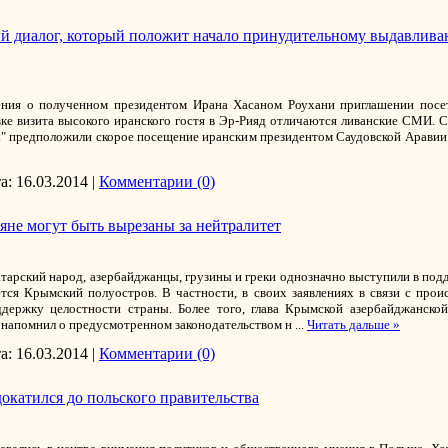
ый диалог, который положит начало принудительному выдавли
ения о полученном президентом Ирана Хасаном Роухани приглашении посе
ке визита высокого иранского гостя в Эр-Рияд отличаются ливанские СМИ. С
а" предположили скорое посещение иранским президентом Саудовской Аравии.
а:
16.03.2014
|
Комментарии (0)
не могут быть вырезаны за нейтралитет
арский народ, азербайджанцы, грузины и греки однозначно выступили в под
тся Крымский полуостров. В частности, в своих заявлениях в связи с про
ддержку целостности страны. Более того, глава Крымской азербайджанск
 напомнил о предусмотренном законодательством н
...
Читать дальше »
а:
16.03.2014
|
Комментарии (0)
окатился до польского правительства