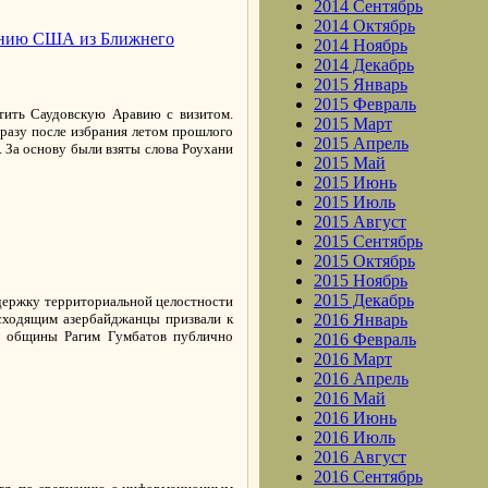
2014 Сентябрь
2014 Октябрь
ванию США из Ближнего
2014 Ноябрь
2014 Декабрь
2015 Январь
2015 Февраль
тить Саудовскую Аравию с визитом.
2015 Март
разу после избрания летом прошлого
2015 Апрель
 За основу были взяты слова Роухани
2015 Май
2015 Июнь
2015 Июль
2015 Август
2015 Сентябрь
2015 Октябрь
2015 Ноябрь
2015 Декабрь
держку территориальной целостности
исходящим азербайджанцы призвали к
2016 Январь
ой общины Рагим Гумбатов публично
2016 Февраль
2016 Март
2016 Апрель
2016 Май
2016 Июнь
2016 Июль
2016 Август
2016 Сентябрь