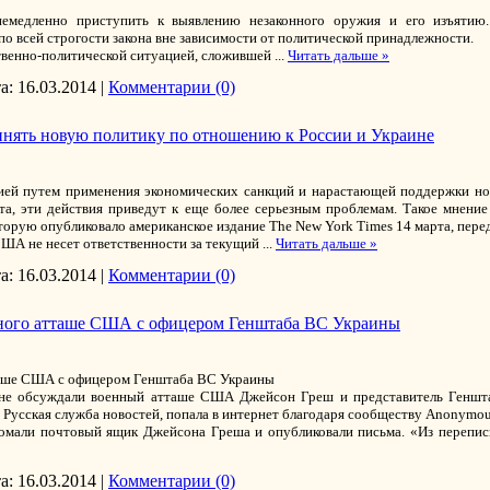
емедленно приступить к выявлению незаконного оружия и его изъятию. 
по всей строгости закона вне зависимости от политической принадлежности.
твенно-политической ситуацией, сложившей
...
Читать дальше »
а:
16.03.2014
|
Комментарии (0)
инять новую политику по отношению к России и Украине
ей путем применения экономических санкций и нарастающей поддержки нов
а, эти действия приведут к еще более серьезным проблемам. Такое мнение
торую опубликовало американское издание The New York Times 14 марта, пе
 США не несет ответственности за текущий
...
Читать дальше »
а:
16.03.2014
|
Комментарии (0)
нного атташе США с офицером Генштаба ВС Украины
таше США с офицером Генштаба ВС Украины
ине обсуждали военный атташе США Джейсон Греш и представитель Геншт
т Русская служба новостей, попала в интернет благодаря сообществу Anonymou
омали почтовый ящик Джейсона Греша и опубликовали письма. «Из переписк
а:
16.03.2014
|
Комментарии (0)