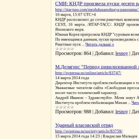
СМИ: КНДР произвела пуски десяти р
http://itar-tass.com/mezhdunarodnaya-panorama
16 марта, 15:07 UTC+4
КНДР располагают до сотни ракетных комплекс
СЕУЛ, 16 марта. /ИТАР-ТАСС/. КНДР произве
Японского моря.
Южная Корея пригрозила КНДР "суровым возме
По имеющимся данным, пуски производились с в
Ракетные пуск
...
Читать дальше »
Просмотров:
864
|
Добавил:
lesnoy
|
Дат
M.Делягин: "Период цивилизованной 
http://svpressa.ru/online/article/83747/
14 марта 2014 года
Директор Института проблем глобализации о то
Уважаемые читатели сайта «Свободная пресса
носит чисто технический характер.
Андрей Иванов: - Здравствуйте. Меня зовут 
Института проблем глобализации Михаи
...
Чит
Просмотров:
988
|
Добавил:
lesnoy
|
Дат
Ударный власовский отряд
http://svpressa.ru/society/article/83759/
15 марта 2014 года 14:23 | Владислав Маль