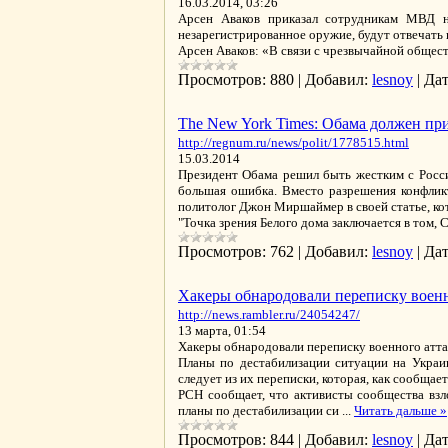
16.03.2014, 03:26
Арсен Аваков приказал сотрудникам МВД н
незарегистрированное оружие, будут отвечать 
Арсен Аваков: «В связи с чрезвычайной общес
Просмотров:
880
|
Добавил:
lesnoy
|
Дат
The New York Times: Обама должен пр
http://regnum.ru/news/polit/1778515.html
15.03.2014
Президент Обама решил быть жестким с Росси
большая ошибка. Вместо разрешения конфликт
политолог Джон Миршаймер в своей статье, ко
"Точка зрения Белого дома заключается в том,
Просмотров:
762
|
Добавил:
lesnoy
|
Дат
Хакеры обнародовали переписку вое
http://news.rambler.ru/24054247/
13 марта, 01:54
Хакеры обнародовали переписку военного ат
Планы по дестабилизации ситуации на Укра
следует из их переписки, которая, как сообщае
РСН сообщает, что активисты сообщества взл
планы по дестабилизации си
...
Читать дальше »
Просмотров:
844
|
Добавил:
lesnoy
|
Дат