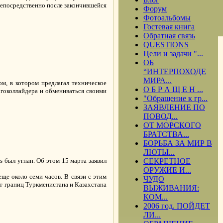
непосредственно после закончившейся
Форум
Фотоальбомы
Гостевая книга
Обратная связь
QUESTIONS
Цели и задачи "...
ОБ
“ИНТЕРПОХОДЕ
МИРА...
м, в котором предлагал техническое
О Б Р А Щ Е Н ...
огоколлайдера и обмениваться своими
"Обращение к гр...
ЗАЯВЛЕНИЕ ПО
ПОВОД...
ОТ МОРСКОГО
БРАТСТВА...
БОРЬБА ЗА МИР В
ЛЮТЫ...
s был угнан. Об этом 15 марта заявил
СЕКРЕТНОЕ
ОРУЖИЕ И...
еще около семи часов. В связи с этим
ЧУДО
т границ Туркменистана и Казахстана
ВЫЖИВАНИЯ:
КОМ...
2006 год. ПОЙДЕТ
ЛИ...