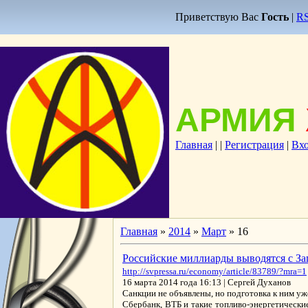
Приветствую Вас
Гость
|
R
АРМИЯ
Главная
|
|
Регистрация
|
Вх
Главная
»
2014
»
Март
»
16
Российские миллиарды выводятся с За
http://svpressa.ru/economy/article/83789/?mra=1
16 марта 2014 года 16:13 | Сергей Духанов
Санкции не объявлены, но подготовка к ним у
Сбербанк, ВТБ и такие топливо-энергетическ