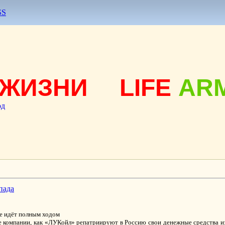
SS
ЖИЗНИ
LIFE
AR
од
пада
же идёт полным ходом
ие компании, как «ЛУКойл» репатриируют в Россию свои денежные средства и