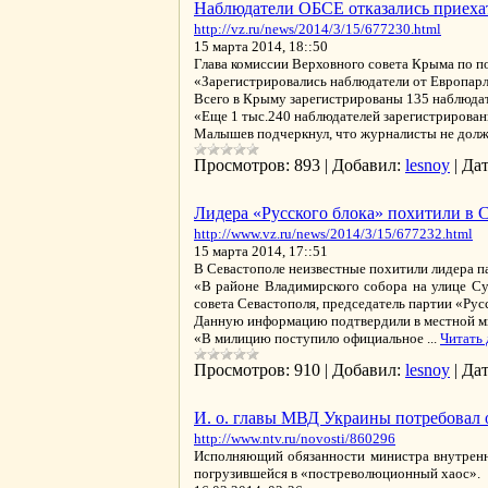
Наблюдатели ОБСЕ отказались приеха
http://vz.ru/news/2014/3/15/677230.html
15 марта 2014, 18::50
Глава комиссии Верховного совета Крыма по 
«Зарегистрировались наблюдатели от Европарлам
Всего в Крыму зарегистрированы 135 наблюдат
«Еще 1 тыс.240 наблюдателей зарегистрирован
Малышев подчеркнул, что журналисты не дол
Просмотров:
893
|
Добавил:
lesnoy
|
Дат
Лидера «Русского блока» похитили в 
http://www.vz.ru/news/2014/3/15/677232.html
15 марта 2014, 17::51
В Севастополе неизвестные похитили лидера па
«В районе Владимирского собора на улице Сув
совета Севастополя, председатель партии «Рус
Данную информацию подтвердили в местной м
«В милицию поступило официальное
...
Читать 
Просмотров:
910
|
Добавил:
lesnoy
|
Дат
И. о. главы МВД Украины потребовал 
http://www.ntv.ru/novosti/860296
Исполняющий обязанности министра внутренни
погрузившейся в «постреволюционный хаос».