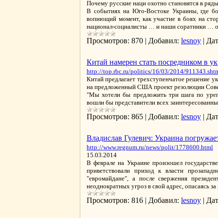
Почему русские наци охотно становятся в ряд
В событиях на Юго-Востоке Украины, где бо
вопиющий момент, как участие в боях на сто
национал-социалисты … и наши соратники … о
Просмотров:
870
|
Добавил:
lesnoy
|
Дат
Китай намерен стать посредником в у
http://top.rbc.ru/politics/16/03/2014/911343.sht
Китай предлагает трехступенчатое решение ук
на предложенный США проект резолюции Совет
"Мы хотели бы предложить три шага по урег
вошли бы представители всех заинтересованны
Просмотров:
865
|
Добавил:
lesnoy
|
Дат
Владислав Гулевич: Украина погружае
http://www.regnum.ru/news/polit/1778600.html
15.03.2014
В феврале на Украине произошел государстве
приветствовали приход к власти прозапад
"евромайдане", а после свержения президе
неоднократных угроз в свой адрес, опасаясь за
Просмотров:
816
|
Добавил:
lesnoy
|
Дат