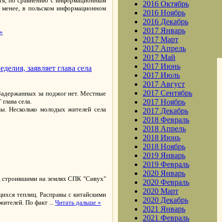
отя, по сравнению с информационным
2016 Октябрь
е менее, в польском информационном
2016 Ноябрь
2016 Декабрь
2017 Январь
»
2017 Март
2017 Апрель
2017 Май
2017 Июнь
елия, заявляет глава села
2017 Июль
2017 Август
2017 Сентябрь
Задержанных за поджог нет. Местные
глава села.
2017 Ноябрь
ы. Несколько молодых жителей села
2017 Декабрь
2018 Февраль
2018 Апрель
2018 Июнь
2018 Ноябрь
2019 Январь
2019 Февраль
2020 Январь
, строившими на землях СПК "Сивух"
2020 Февраль
2020 Март
щихся теплиц. Расправы с китайскими
2020 Декабрь
жителей. По факт
...
Читать дальше »
2021 Январь
2021 Февраль