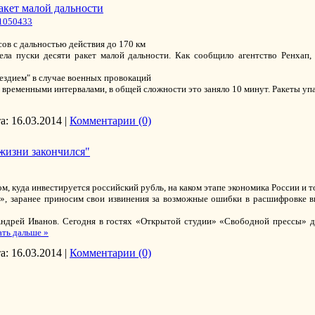
акет малой дальности
/1050433
ов с дальностью действия до 170 км
ла пуски десяти ракет малой дальности. Как сообщило агентство Ренхап,
здием" в случае военных провокаций
ременными интервалами, в общей сложности это заняло 10 минут. Ракеты упали
а:
16.03.2014
|
Комментарии (0)
жизни закончился"
м, куда инвестируется российский рубль, на каком этапе экономика России и
», заранее приносим свои извинения за возможные ошибки в расшифровке 
Андрей Иванов. Сегодня в гостях «Открытой студии» «Свободной прессы» д
ать дальше »
а:
16.03.2014
|
Комментарии (0)
цев