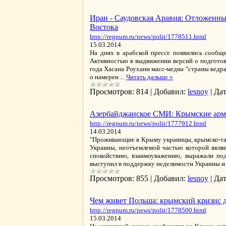
Иран - Саудовская Аравия: Отложенн
Востока
http://regnum.ru/news/polit/1778511.html
15.03.2014
На днях в арабской прессе появились сообщ
Активностью в выдвижении версий о подготов
года Хасана Роухани масс-медиа "страны кедр
о намерен
...
Читать дальше »
Просмотров:
814
|
Добавил:
lesnoy
|
Дат
Азербайджанское СМИ: Крымские армя
http://regnum.ru/news/polit/1777912.html
14.03.2014
"Проживающие в Крыму украинцы, крымско-тат
Украины, неотъемлемой частью которой являе
спокойствию, взаимоуважению, выражали по
выступил в поддержку неделимости Украины и
Просмотров:
855
|
Добавил:
lesnoy
|
Дат
Чем живет Польша: крымский кризис д
http://regnum.ru/news/polit/1778500.html
15.03.2014