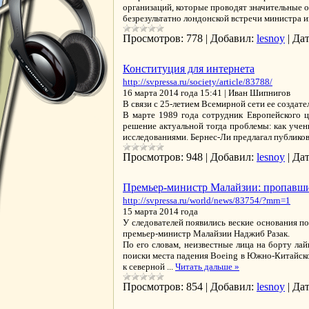
организаций, которые проводят значительные о
безрезультатно лондонской встречи министра 
Просмотров:
778
|
Добавил:
lesnoy
|
Дат
Конституция для интернета
http://svpressa.ru/society/article/83788/
16 марта 2014 года 15:41 | Иван Шипнигов
В связи с 25-летием Всемирной сети ее создат
В марте 1989 года сотрудник Европейского ц
решение актуальной тогда проблемы: как учен
исследованиями. Бернес-Ли предлагал публико
Просмотров:
948
|
Добавил:
lesnoy
|
Дат
Премьер-министр Малайзии: пропавши
http://svpressa.ru/world/news/83754/?mrn=1
15 марта 2014 года
У следователей появились веские основания по
премьер-министр Малайзии Наджиб Разак.
По его словам, неизвестные лица на борту лай
поиски места падения Boeing в Южно-Китайско
к северной
...
Читать дальше »
Просмотров:
854
|
Добавил:
lesnoy
|
Дат