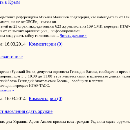
ть в Крым
подготовке референдума Михаил Малышев подтвердил, что наблюдатели от ОБС
ета, но не от ОБСЕ», - сказал он.
елей из 23 стран, аккредитованы 623 журналиста из 169 СМИ, передает ИТАР
ы от крымских организаций», - информировал он.
жны «нарушать тайну голосования
...
Читать дальше »
а:
16.03.2014
|
Комментарии (0)
Севастополе
ртии «Русский блок», депутата горсовета Геннадия Басова, сообщили в пресс-
орова, дом 3 с 10.00 до 11.00 утра неизвестными в количестве девяти чел
ский блок» Геннадий Анатольевич Басов», - сообщили в партии.
илиции, передает ИТАР-ТАСС.
дальше »
а:
16.03.2014
|
Комментарии (0)
от населения сдать оружие
х дел Украины Арсен Аваков призвал всех граждан Украины сдать оружие, 