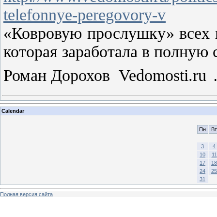
telefonnye-peregovory-v
«Ковровую прослушку» всех г
которая заработала в полную 
Роман Дорохов Vedomosti.ru
Calendar
Пн
Вт
3
4
10
11
17
18
24
25
31
Полная версия сайта