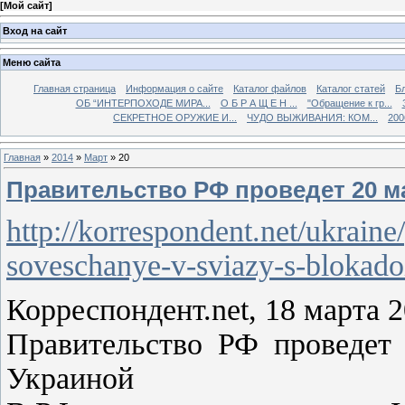
[
Мой сайт
]
Вход на сайт
Меню сайта
Главная страница
Информация о сайте
Каталог файлов
Каталог статей
Б
ОБ “ИНТЕРПОХОДЕ МИРА...
О Б Р А Щ Е Н ...
"Обращение к гр...
СЕКРЕТНОЕ ОРУЖИЕ И...
ЧУДО ВЫЖИВАНИЯ: КОМ...
200
Главная
»
2014
»
Март
»
20
Правительство РФ проведет 20 м
http://korrespondent.net/ukraine
soveschanye-v-sviazy-s-blokado
Корреспондент.net, 18 марта 2
Правительство РФ проведет 
Украиной