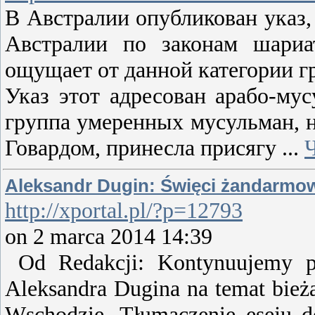
В Австралии опубликован указ,
Австралии по законам шариат
ощущает от данной категории гр
Указ этот адресован арабо-му
группа умеренных мусульман, 
Говардом, принесла присягу
...
Aleksandr Dugin: Święci żandarmo
http://xportal.pl/?p=12793
on 2 marca 2014 14:39
Od Redakcji: Kontynuujemy prz
Aleksandra Dugina na temat bieżą
Wschodzie. Tłumaczenie eseju d