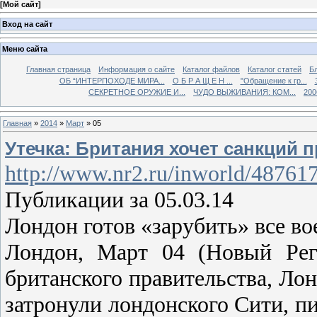
[
Мой сайт
]
Вход на сайт
Меню сайта
Главная страница
Информация о сайте
Каталог файлов
Каталог статей
Б
ОБ “ИНТЕРПОХОДЕ МИРА...
О Б Р А Щ Е Н ...
"Обращение к гр...
СЕКРЕТНОЕ ОРУЖИЕ И...
ЧУДО ВЫЖИВАНИЯ: КОМ...
200
Главная
»
2014
»
Март
»
05
Утечка: Британия хочет санкций п
http://www.nr2.ru/inworld/48761
Публикации за 05.03.14
Лондон готов «зарубить» все в
Лондон, Март 04 (Новый Рег
британского правительства, Ло
затронули лондонского Сити, п