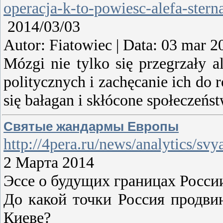
operacja-k-to-powiesc-alefa-stern
2014/03/03
Autor: Fiatowiec | Data: 03 mar 2
Mózgi nie tylko się przegrzały 
politycznych i zachęcanie ich do
się bałagan i skłócone społeczeńs
Святые жандармы Европы
http://4pera.ru/news/analytics/s
2 Марта 2014
Эссе о будущих границах Росси
До какой точки Россия продвин
Киеве?