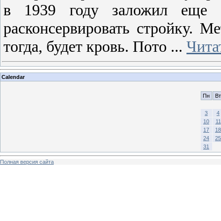
в 1939 году заложил еще 
расконсервировать стройку. М
тогда, будет кровь. Пото
...
Чита
Calendar
Пн
Вт
3
4
10
11
17
18
24
25
31
Полная версия сайта