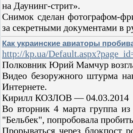
на Даунинг-стрит».
Снимок сделан фотографом-фри
за секретными документами в р
Как украинские авиаторы пробив
http://kp.ua/Default.aspx?pag
Полковник Юрий Мамчур возглав
Видео безоружного штурма на
Интернете.
Кирилл КОЗЛОВ — 04.03.2014
Во вторник 4 марта группа из
"Бельбек", попробовала пробить
Прорываться через блокпост р