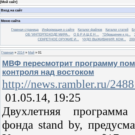
[
Мой сайт
]
Вход на сайт
Меню сайта
Главная страница
Информация о сайте
Каталог файлов
Каталог статей
Б
ОБ “ИНТЕРПОХОДЕ МИРА...
О Б Р А Щ Е Н ...
"Обращение к гр...
СЕКРЕТНОЕ ОРУЖИЕ И...
ЧУДО ВЫЖИВАНИЯ: КОМ...
200
Главная
»
2014
»
Май
»
01
МВФ пересмотрит программу пом
контроля над востоком
http://news.rambler.ru/248
01.05.14, 19:25
Двухлетняя программа
фонда stand by, предусм