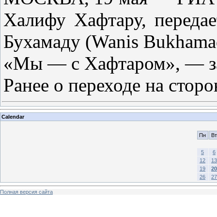
Халифу Хафтару, передае
Бухамаду (Wanis Bukhama
«Мы — с Хафтаром», — за
Ранее о переходе на стор
Calendar
Пн
Вт
5
6
12
13
19
20
26
27
Полная версия сайта