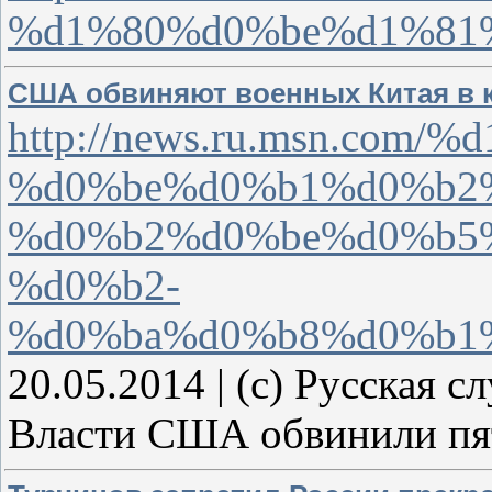
%d1%80%d0%be%d1%81
США обвиняют военных Китая в
http://news.ru.msn.com
%d0%be%d0%b1%d0%b2
%d0%b2%d0%be%d0%b5
%d0%b2-
%d0%ba%d0%b8%d0%b1
20.05.2014 | (с) Русская с
Власти США обвинили п