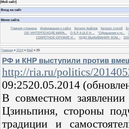
[
Мой сайт
]
Вход на сайт
Меню сайта
Главная страница
Информация о сайте
Каталог файлов
Каталог статей
Б
ОБ “ИНТЕРПОХОДЕ МИРА...
О Б Р А Щ Е Н ...
"Обращение к гр...
СЕКРЕТНОЕ ОРУЖИЕ И...
ЧУДО ВЫЖИВАНИЯ: КОМ...
200
Главная
»
2014
»
Май
»
20
РФ и КНР выступили против вмеш
http://ria.ru/politics/201
09:2520.05.2014 (обновлен
В совместном заявлении
Цзиньпиня, стороны подч
традиции и самостояте