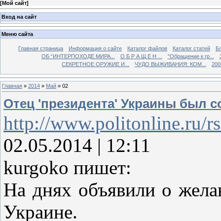
[
Мой сайт
]
Вход на сайт
Меню сайта
Главная страница
Информация о сайте
Каталог файлов
Каталог статей
Б
ОБ “ИНТЕРПОХОДЕ МИРА...
О Б Р А Щ Е Н ...
"Обращение к гр...
СЕКРЕТНОЕ ОРУЖИЕ И...
ЧУДО ВЫЖИВАНИЯ: КОМ...
200
Главная
»
2014
»
Май
»
02
Отец 'президента' Украины был с
http://www.politonline.ru
02.05.2014 | 12:11
kurgoko пишет:
На днях объявили о жела
Украине.