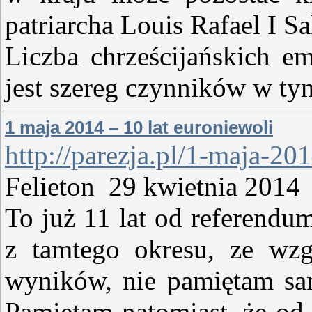
patriarcha Louis Rafael I S
Liczba chrześcijańskich e
jest szereg czynników w ty
1 maja 2014 – 10 lat euroniewoli
http://parezja.pl/1-maja-20
Felieton 29 kwietnia 20
To już 11 lat od referendu
z tamtego okresu, ze wz
wyników, nie pamiętam sam
Pamiętam natomiast, że od