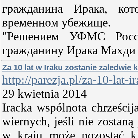
гражданина Ирака, ко
временном убежище.
"Решением УФМС Росси
гражданину Ирака Махди
Za 10 lat w Iraku zostanie zaledwie k
http://parezja.pl/za-10-lat-
29 kwietnia 2014
Iracka wspólnota chrześcij
wiernych, jeśli nie zostaną
w kraju może pozostać kil