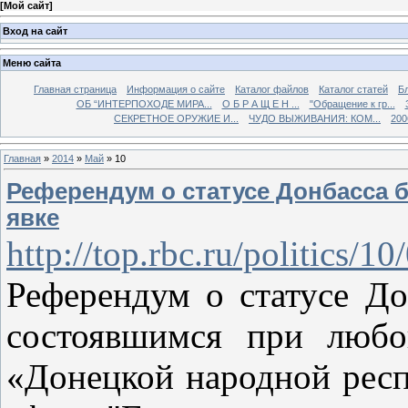
[
Мой сайт
]
Вход на сайт
Меню сайта
Главная страница
Информация о сайте
Каталог файлов
Каталог статей
Б
ОБ “ИНТЕРПОХОДЕ МИРА...
О Б Р А Щ Е Н ...
"Обращение к гр...
СЕКРЕТНОЕ ОРУЖИЕ И...
ЧУДО ВЫЖИВАНИЯ: КОМ...
200
Главная
»
2014
»
Май
»
10
Референдум о статусе Донбасса 
явке
http://top.rbc.ru/politics/
Референдум о статусе До
состоявшимся при любо
«Донецкой народной респ