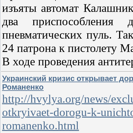
изъяты автомат Калашник
два приспособления 
пневматических пуль. Та
24 патрона к пистолету М
В ходе проведения антит
Украинский кризис открывает дор
Романенко
http://hvylya.org/news/excl
otkryivaet-dorogu-k-unichto
romanenko.html