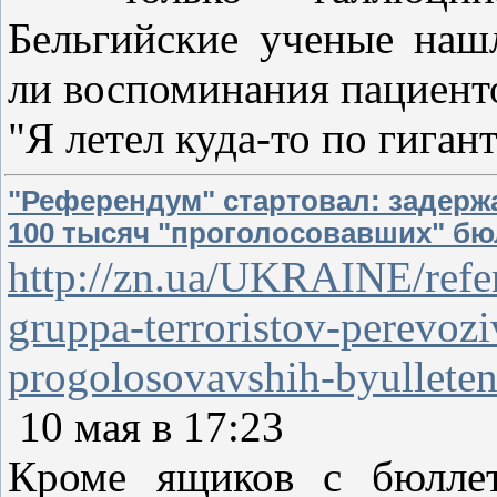
Бельгийские ученые наш
ли воспоминания пациенто
"Я летел куда-то по гиган
"Референдум" стартовал: задерж
100 тысяч "проголосовавших" б
http://zn.ua/UKRAINE/refe
gruppa-terroristov-perevoz
progolosovavshih-byullete
10 мая в 17:23
Кроме ящиков с бюллет