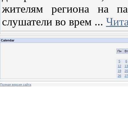
жителям региона на па
слушатели во врем
...
Чита
Calendar
Пн
Вт
5
6
12
13
19
20
26
27
Полная версия сайта