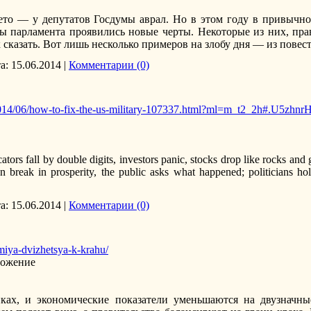
лето — у депутатов Госдумы аврал. Но в этом году в привычн
ы парламента проявились новые черты. Некоторые из них, пра
к сказать. Вот лишь несколько примеров на злобу дня — из повес
а:
15.06.2014
|
Комментарии (0)
2014/06/how-to-fix-the-us-military-107337.html?ml=m_t2_2h#.U5zhn
rs fall by double digits, investors panic, stocks drop like rocks and 
 break in prosperity, the public asks what happened; politicians hol
а:
15.06.2014
|
Комментарии (0)
miya-dvizhetsya-k-krahu/
ложение
ках, и экономические показатели уменьшаются на двузначны