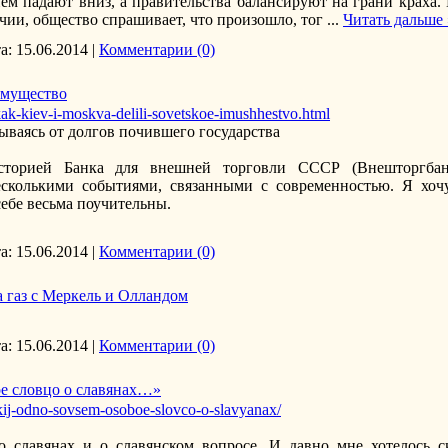
ем падают вниз, а правительства балансируют на грани краха. 
чии, общество спрашивает, что произошло, тог
...
Читать дальше 
а:
15.06.2014
|
Комментарии (0)
имущество
k-kiev-i-moskva-delili-sovetskoe-imushhestvo.html
ываясь от долгов почившего государства
сторией Банка для внешней торговли СССР (Внешторгбан
есколькими событиями, связанными с современностью. Я хочу
себе весьма поучительны.
а:
15.06.2014
|
Комментарии (0)
а газ с Меркель и Олландом
а:
15.06.2014
|
Комментарии (0)
е словцо о славянах…»
kij-odno-sovsem-osoboe-slovco-o-slavyanax/
 славянах и о славянском вопросе. И давно мне хотелось с