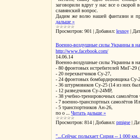
заговорили вдруг у нас все о скорой 
славянский вопрос.
Дадим же волю нашей фантазии и пре
дальше »
Просмотров:
901
|
Добавил:
lesnoy
|
Дат
Военно-воздушные силы Украины в нач
http://www.facebook.com/
14.06.14
Военно-воздушные силы Украины в нач
- 80 фронтовых истребителей МиГ-29 
- 20 перехватчиков Су-27,
- 24 фронтовых бомбардировщика Су-
- 36 штурмовиков Су-25 (14 из них б
- 12 разведчиков Су-24МР,
- 38 учебно-тренировочных самолётов 
- 7 военно-транспортных самолётов И
- 5 транспортников Ан-26,
по о
...
Читать дальше »
Просмотров:
814
|
Добавил:
pmigse
|
Да
"...Сейчас полыхает Сирия -- 1 000 км. 