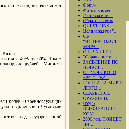
Форум
ось пять часов, все еще может
Фотоальбомы
Гостевая книга
Обратная связь
QUESTIONS
Цели и задачи "...
ОБ
“ИНТЕРПОХОДЕ
МИРА...
О Б Р А Щ Е Н ...
в Китай
"Обращение к гр...
стояния с 40% до 60%. Таким
ЗАЯВЛЕНИЕ ПО
иллиардов рублей. Министр
ПОВОД...
ОТ МОРСКОГО
БРАТСТВА...
БОРЬБА ЗА МИР В
ЛЮТЫ...
СЕКРЕТНОЕ
ОРУЖИЕ И...
бели более 50 военнослужащих
ЧУДО
 сутки в Донецкой и Луганской
ВЫЖИВАНИЯ:
КОМ...
контроль над государственной
2006 год. ПОЙДЕТ
ЛИ...