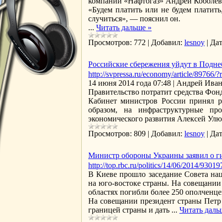
компании «Нафтогаз» Андрей Коболев
«Будем платить или не будем платить,
случиться», — пояснил он.
...
Читать дальше »
Просмотров:
772
|
Добавил:
lesnoy
|
Дат
Российские сбережения уйдут в Подн
http://svpressa.ru/economy/article/89766/
14 июня 2014 года 07:48 | Андрей 
Правительство потратит средства Фонд
Кабинет министров России принял р
образом, на инфраструктурные пр
экономического развития Алексей Улюк
Просмотров:
809
|
Добавил:
lesnoy
|
Дат
Министр обороны Украины заявил о ги
http://top.rbc.ru/politics/14/06/2014/93019
В Киеве прошло заседание Совета на
на юго-востоке страны. На совещании
областях погибли более 250 ополченце
На совещании президент страны Петр 
границей страны и дать
...
Читать даль