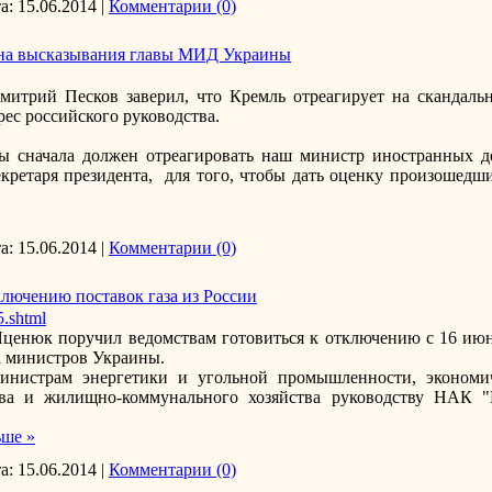
а:
15.06.2014
|
Комментарии (0)
 на высказывания главы МИД Украины
Дмитрий Песков заверил, что Кремль отреагирует на сканда
ес российского руководства.
 сначала должен отреагировать наш министр иностранных дел
екретаря президента, для того, чтобы дать оценку произошед
а:
15.06.2014
|
Комментарии (0)
ключению поставок газа из России
5.shtml
енюк поручил ведомствам готовиться к отключению с 16 июня
а министров Украины.
нистрам энергетики и угольной промышленности, экономич
ства и жилищно-коммунального хозяйства руководству НАК 
ьше »
а:
15.06.2014
|
Комментарии (0)