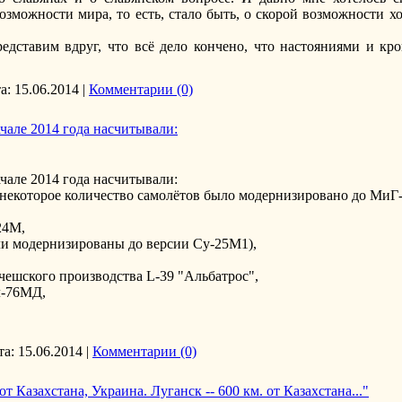
возможности мира, то есть, стало быть, о скорой возможности х
дставим вдруг, что всё дело кончено, что настояниями и кр
а:
15.06.2014
|
Комментарии (0)
але 2014 года насчитывали:
але 2014 года насчитывали:
(некоторое количество самолётов было модернизировано до МиГ
24М,
ыли модернизированы до версии Су-25М1),
чешского производства L-39 "Альбатрос",
л-76МД,
та:
15.06.2014
|
Комментарии (0)
от Казахстана, Украина. Луганск -- 600 км. от Казахстана..."