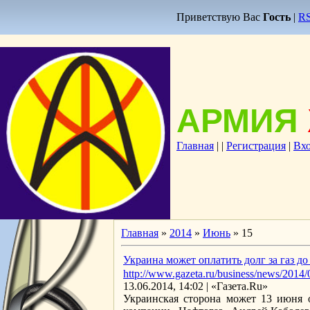
Приветствую Вас
Гость
|
R
АРМИЯ
Главная
|
|
Регистрация
|
Вх
Главная
»
2014
»
Июнь
»
15
Украина может оплатить долг за газ до
http://www.gazeta.ru/business/news/2014
13.06.2014, 14:02 | «Газета.Ru»
Украинская сторона может 13 июня о