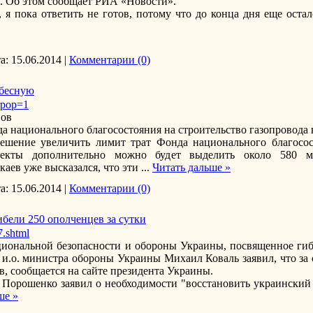
. Об этом сообщает РИА «Новости».
 я пока ответить не готов, потому что до конца дня еще остал
а:
15.06.2014
|
Комментарии (0)
ебесную
?rpop=1
Иванов
а национального благосостояния на строительство газопровода 
ешение увеличить лимит трат Фонда национального благосо
оекты дополнительно можно будет выделить около 580 м
аев уже высказался, что эти
...
Читать дальше »
а:
15.06.2014
|
Комментарии (0)
бели 250 ополченцев за сутки
7.shtml
циональной безопасности и обороны Украины, посвященное ги
 и.о. министра обороны Украины Михаил Коваль заявил, что за
в, сообщается на сайте президента Украины.
Порошенко заявил о необходимости "восстановить украинский 
ше »