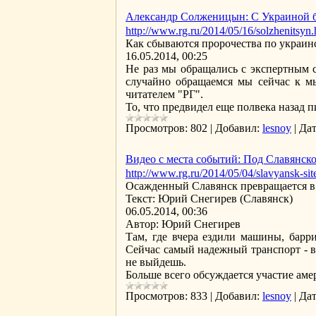
Александр Солженицын: С Украиной б
http://www.rg.ru/2014/05/16/solzhenitsyn
Как сбываются пророчества по украинс
16.05.2014, 00:25
Не раз мы обращались с экспертным 
случайно обращаемся мы сейчас к м
читателем "РГ".
То, что предвидел еще полвека назад 
Просмотров:
802
|
Добавил:
lesnoy
|
Дат
Видео с места событий: Под Славянс
http://www.rg.ru/2014/05/04/slavyansk-sit
Осажденный Славянск превращается в
Текст: Юрий Снегирев (Славянск)
06.05.2014, 00:36
Автор: Юрий Снегирев
Там, где вчера ездили машины, барри
Сейчас самый надежный транспорт - ве
не выйдешь.
Больше всего обсуждается участие ам
Просмотров:
833
|
Добавил:
lesnoy
|
Дат