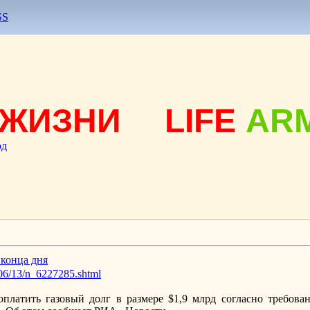
SS
ЖИЗНИ
LIFE
AR
од
 конца дня
/06/13/n_6227285.shtml
платить газовый долг в размере $1,9 млрд согласно требован