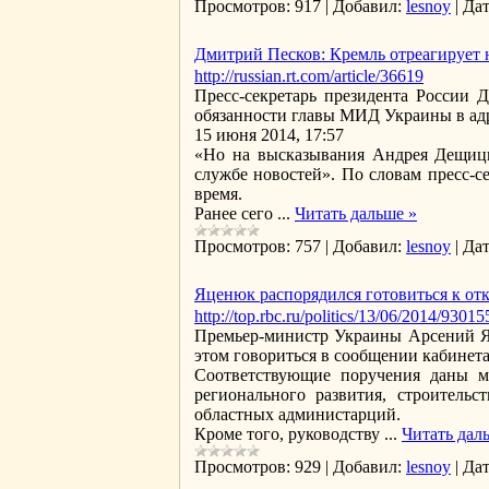
Просмотров:
917
|
Добавил:
lesnoy
|
Дат
Дмитрий Песков: Кремль отреагирует
http://russian.rt.com/article/36619
Пресс-секретарь президента России 
обязанности главы МИД Украины в адр
15 июня 2014, 17:57
«Но на высказывания Андрея Дещицы
службе новостей». По словам пресс-с
время.
Ранее сего
...
Читать дальше »
Просмотров:
757
|
Добавил:
lesnoy
|
Дат
Яценюк распорядился готовиться к от
http://top.rbc.ru/politics/13/06/2014/93015
Премьер-министр Украины Арсений Яц
этом говориться в сообщении кабинет
Соответствующие поручения даны ми
регионального развития, строитель
областных администарций.
Кроме того, руководству
...
Читать дал
Просмотров:
929
|
Добавил:
lesnoy
|
Дат