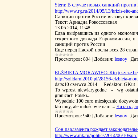
Stern: В случае новых санкций проти
http://www.rg.ru/2014/05/13/krizis-site-an
Санкции против России вызовут кризи
Текст: Ариадна Рокоссовская
13.05.2014, 11:48
Едва выбравшись из одного экономиче
секретного доклада Еврокомиссии, в
санкций против России.
Еще перед Пасхой послы всех 28 стра
Просмотров:
804
|
Добавил:
lesnoy
|
Дат
ELŻBIETA MORAWIEC: Kto jeszcze będz
http://solidarni2010.pl/28156-elzbieta-mo
data:10 czerwca 2014 Redaktor: GKut
To wprost niewiarygodne - wg ostatni
granicach Polski...
Wypadnie 100 euro miesięcznie dożywotnio
kto inny, ale miłościwie nam
...
Читать да
Просмотров:
940
|
Добавил:
lesnoy
|
Дат
Сон парламента рождает законодател
http://www.mk.ru/politics/2014/06/10/son