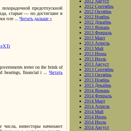
2012 Август
2012 Сентябрь
о лихорадочной предотпускной
2012 Октябрь
вда, старые — но достигшие в
2012 Ноябрь
тки пле
...
Читать дальше »
2012 Декабрь
2013 Январь
2013 Февраль
2013 Март
2013 Апрель
rHeXTr
2013 Май
2013 Июнь
2013 Июль
2013 Август
governments teeter on the brink of
2013 Сентябрь
d hearings, financial i
...
Читать
2013 Октябрь
2013 Ноябрь
2013 Декабрь
2014 Январь
2014 Февраль
2014 Март
2014 Апрель
2014 Май
2014 Июнь
2014 Июль
е числа, инвесторы начинают
2014 Август