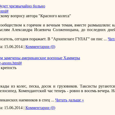
удет чрезвычайно больно
.html#
кому вопросу автора "Красного колеса"
сообществом к горячим и вечным темам, вместе размышляли: к
ыслям Александра Исаевича Солженицына, до последних дней 
писатель, сегодня поражает. В "Архипелаге ГУЛАГ" он пис
...
Чит
а:
15.06.2014
|
Комментарии (0)
ком замечены американские военные Хаммеры
e-anons.html#
 крепость
кады из колес, песка, досок и грузовиков. Таксисты ругаютс
лосипед. Комендантский час теперь - ровно в восемь вечера. На
ериканских наемников в спец
...
Читать дальше »
а:
15.06.2014
|
Комментарии (0)