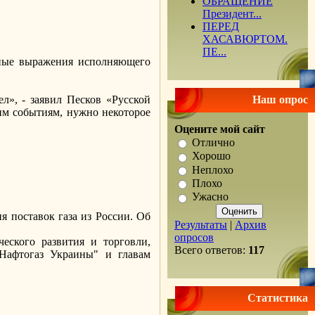
ОБРАЩЕНИЕ
Президент...
ПЕРЕД
ХАСАВЮРТОМ.
ПЕ...
льные выражения исполняющего
», - заявил Песков «Русской
Наш опрос
шим событиям, нужно некоторое
Оцените мой сайт
Отлично
Хорошо
Неплохо
Плохо
Ужасно
 поставок газа из России. Об
Результаты
|
Архив
опросов
еского развития и торговли,
Всего ответов:
117
"Нафтогаз Украины" и главам
Статистика