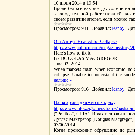
10 июня 2014 в 19:54
Вроде бы все как всегда: солнце на 
законодательной работе нижней палат
своем развитии апогея, если можно та
Просмотров:
931
|
Добавил:
lesnoy
|
Дат
Our Army’s Headed for Collapse
http://www.politico.com/magazine/story/
Here’s how to fix it.
By DOUGLAS MACGREGOR
June 02, 2014
When markets crash, when economic indicato
collapse. Unable to understand the sudden
дальше »
Просмотров:
916
|
Добавил:
lesnoy
|
Дат
Наша армия движется к краху
http://www.infox.sg/others/frame/nasha-ar
("Politico", США) И как исправить по
Дуглас Макгрегор (Douglas Macgregor)
03/06/2014
Когда происходит обрушение на рын