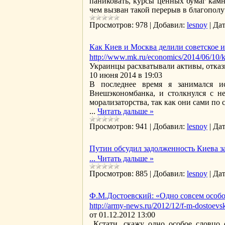
паниковать, курсы ценных бумаг камн
чем вызван такой перерыв в благополу
Просмотров:
978
|
Добавил:
lesnoy
|
Дат
Как Киев и Москва делили советское 
http://www.mk.ru/economics/2014/06/10/ka
Украинцы расхватывали активы, отказ
10 июня 2014 в 19:03
В последнее время я занимался и
Внешэкономбанка, и столкнулся с н
морализаторства, так как они сами по 
...
Читать дальше »
Просмотров:
941
|
Добавил:
lesnoy
|
Дат
Путин обсудил задолженность Киева з
...
Читать дальше »
Просмотров:
885
|
Добавил:
lesnoy
|
Дат
Ф.М.Достоевский: «Одно совсем особо
http://army-news.ru/2012/12/f-m-dostoevs
от 01.12.2012 13:00
Кстати, скажу одно особое словцо о