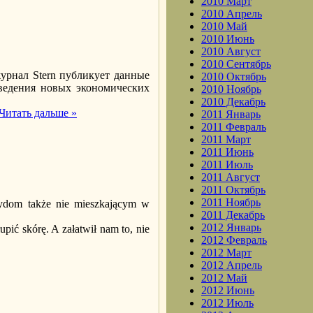
2010 Март
2010 Апрель
2010 Май
2010 Июнь
2010 Август
2010 Сентябрь
урнал Stern публикует данные
2010 Октябрь
введения новых экономических
2010 Ноябрь
2010 Декабрь
Читать дальше »
2011 Январь
2011 Февраль
2011 Март
2011 Июнь
2011 Июль
2011 Август
2011 Октябрь
2011 Ноябрь
Żydom także nie mieszkającym w
2011 Декабрь
2012 Январь
pić skórę. A załatwił nam to, nie
2012 Февраль
2012 Март
2012 Апрель
2012 Май
2012 Июнь
2012 Июль