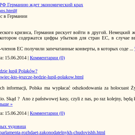
в РФ Германию ждет экономический крах
ons.html#
с в Германии
ского кризиса, Германия рискует войти в другой. Немецкий ж
 котором содержатся цифры убытков для стран ЕС, в случае 
н-членов ЕС получили запечатанные конверты, в которых соде
...
а:
15.06.2014
|
Комментарии (0)
ie łupił Polaków?
rawiec-kto-jeszcze-bedzie-lupil-polakow.html
ch informacji, Polska ma wypłacać odszkodowania za holocuast 
. Skąd ? Ano z państwowej kasy, czyli z nas, po raz kolejny, będą łu
льше »
а:
15.06.2014
|
Комментарии (0)
ьных чудовищ
-parlamenta-rozhdaet-zakonodatelnykh-chudovishh.html