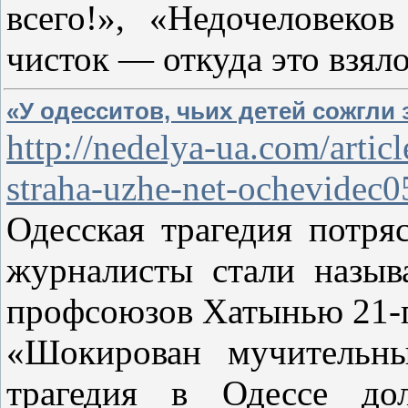
всего!», «Недочеловеко
чисток — откуда это взял
«У одесситов, чьих детей сожгли 
http://nedelya-ua.com/artic
straha-uzhe-net-ochevidec
Одесская трагедия потря
журналисты стали назыв
профсоюзов Хатынью 21-г
«Шокирован мучительн
трагедия в Одессе до