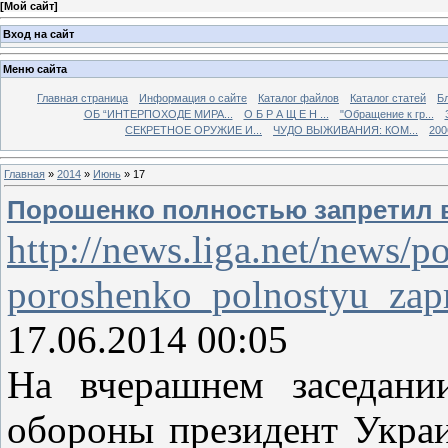
[
Мой сайт
]
Вход на сайт
Меню сайта
Главная страница
Информация о сайте
Каталог файлов
Каталог статей
Б
ОБ “ИНТЕРПОХОДЕ МИРА...
О Б Р А Щ Е Н ...
"Обращение к гр...
СЕКРЕТНОЕ ОРУЖИЕ И...
ЧУДО ВЫЖИВАНИЯ: КОМ...
200
Главная
»
2014
»
Июнь
»
17
Порошенко полностью запретил в
http://news.liga.net/news/p
poroshenko_polnostyu_zapr
17.06.2014 00:05
На вчерашнем заседани
обороны президент Укра