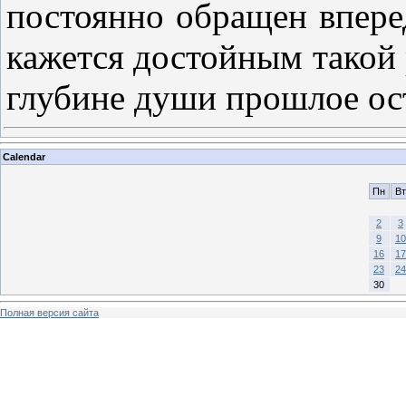
постоянно обращен вперед
кажется достойным такой р
глубине души прошлое ос
Calendar
Пн
Вт
2
3
9
10
16
17
23
24
30
Полная версия сайта