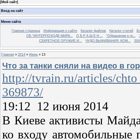
[
Мой сайт
]
Вход на сайт
Меню сайта
Главная страница
Информация о сайте
Каталог файлов
Каталог статей
Б
ОБ “ИНТЕРПОХОДЕ МИРА...
О Б Р А Щ Е Н ...
"Обращение к гр...
СЕКРЕТНОЕ ОРУЖИЕ И...
ЧУДО ВЫЖИВАНИЯ: КОМ...
200
Главная
»
2014
»
Июнь
»
13
Что за танки сняли на видео в г
http://tvrain.ru/articles/
369873/
19:12 12 июня 2014
В Киеве активисты Майда
ко входу автомобильные 