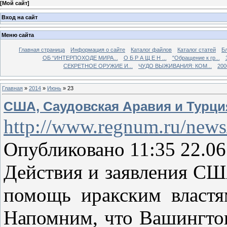
[
Мой сайт
]
Вход на сайт
Меню сайта
Главная страница
Информация о сайте
Каталог файлов
Каталог статей
Б
ОБ “ИНТЕРПОХОДЕ МИРА...
О Б Р А Щ Е Н ...
"Обращение к гр...
СЕКРЕТНОЕ ОРУЖИЕ И...
ЧУДО ВЫЖИВАНИЯ: КОМ...
200
Главная
»
2014
»
Июнь
»
23
США, Саудовская Аравия и Турци
http://www.regnum.ru/news
Опубликовано 11:35 22.06
Действия и заявления СШ
помощь иракским властя
Напомним, что Вашингтон