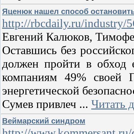
Яценюк нашел способ остановить
http://rbcdaily.ru/industr
Евгений Калюков, Тимофей
Оставшись без российско
должен пройти в обход е
компаниям 49% своей Г
энергетической безопасно
Сумев привлеч
...
Читать 
Веймарский синдром
http://www.kommersant.ru