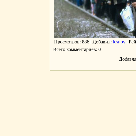
Просмотров
: 886 |
Добавил
:
lesnoy
|
Ре
Всего комментариев
:
0
Добавля