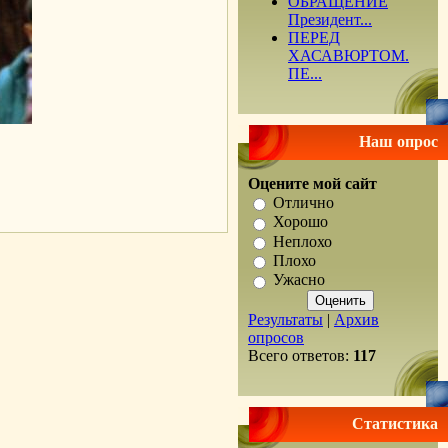
ОБРАЩЕНИЕ
Президент...
ПЕРЕД
ХАСАВЮРТОМ.
ПЕ...
Наш опрос
Оцените мой сайт
.
Отлично
Хорошо
Неплохо
Плохо
Ужасно
Результаты
|
Архив
опросов
Всего ответов:
117
Статистика