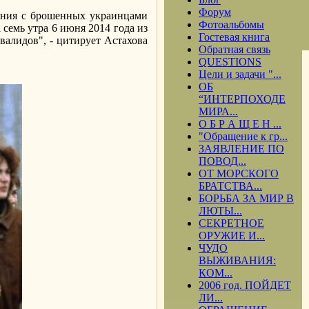
Форум
дения с брошенных украинцами
Фотоальбомы
семь утра 6 июня 2014 года из
Гостевая книга
валидов", - цитирует Астахова
Обратная связь
QUESTIONS
Цели и задачи "...
ОБ
“ИНТЕРПОХОДЕ
МИРА...
О Б Р А Щ Е Н ...
"Обращение к гр...
ЗАЯВЛЕНИЕ ПО
ПОВОД...
ОТ МОРСКОГО
БРАТСТВА...
БОРЬБА ЗА МИР В
ЛЮТЫ...
СЕКРЕТНОЕ
ОРУЖИЕ И...
ЧУДО
ВЫЖИВАНИЯ:
КОМ...
2006 год. ПОЙДЕТ
ЛИ...