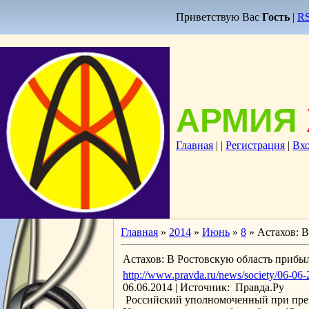
Приветствую Вас
Гость
|
R
АРМИЯ
Главная
|
|
Регистрация
|
Вх
Главная
»
2014
»
Июнь
»
8
» Астахов: 
Астахов: В Ростовскую область прибы
http://www.pravda.ru/news/society/06-06
06.06.2014 | Источник: Правда.Ру
Российский уполномоченный при прези