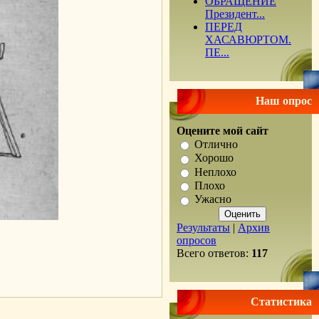
ОБРАЩЕНИЕ
Президент...
ПЕРЕД
ХАСАВЮРТОМ.
ПЕ...
Наш опрос
Оцените мой сайт
Отлично
Хорошо
Неплохо
Плохо
Ужасно
Результаты
|
Архив
опросов
Всего ответов:
117
.
Статистика