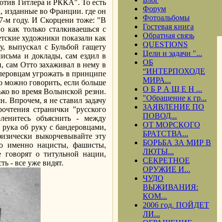
отив Гитлера и РККА". То есть
Форум
, изданные во Франции. где он
Фотоальбомы
7-м году. И Скорцени тоже: "В
Гостевая книга
о как только сталкиваешься с
Обратная связь
етские художники показали как
QUESTIONS
у, выпускал с Бульбой гащету
Цели и задачи "...
письма и доклады, сам ездил в
ОБ
, сам Отто захаживал в нему в
“ИНТЕРПОХОДЕ
итлеровцам угрожать в принципе
МИРА...
то можно говорить, если больше
О Б Р А Щ Е Н ...
ько во время Волынской резни.
"Обращение к гр...
н. Впрочем, я не ставил задачу
ЗАЯВЛЕНИЕ ПО
рочтения странички "русского
ПОВОД...
оленитесь объяснить - между
ОТ МОРСКОГО
рука об руку с бандеровцами,
БРАТСТВА...
 физически выкорчевывайте эту
БОРЬБА ЗА МИР В
о именно нацисты, фашисты,
ЛЮТЫ...
е говорят о титульной нации,
СЕКРЕТНОЕ
ь - все уже видят.
ОРУЖИЕ И...
ЧУДО
ВЫЖИВАНИЯ:
КОМ...
2006 год. ПОЙДЕТ
ЛИ...