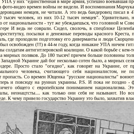
. УПА у них "единственная в мире армия, успешно воевавшая пр
на фото-видео времен войны не видели. И воспоминания Марчука
деровцами немцев, не читали. А это ведь бандеровец писал в 4
 тысяч человек, из них 10-12 тысяч немцев". Удивительно, н
 от национальности - тут же убеждаешься, что головной м Сов
ере И ведь не соврали. Сидел, сволочь, в спецблоке Целенба
проститутку, посылки и денежные переводы красного Креста, 
ь, где проходили подготовку его диверманты и люди Скорцени
и был освобожден (!!!) в 44-м году, когда никакие УПА ничем г
ины солдатам антигитлеровской коалиции. О какой борьбе с кем-
а мирных поляков. До 180 тысяч! причем больше половины тол
 Западной Украине дай бог несколько сотен было, а мирных селя
дере. Просто стало "огидно", как говорят на Украине, от п
мального человека, считающего себя националистом, не п
 пропасть. Со времен Ющенка "русские националисты" воюют 
еперь и повсюду на руинах украины. P.S. И пока не поздно -
ничего общего с европейским пониманием национализма. Эт
алы, неонацтсты.... как только они себя не называют. Но вс
де. К чему привело государство Украину это было, захватив власт