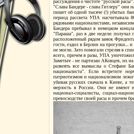
рассуждения о чистоте "русской расы"
"Слава Бандере - слава Гитлеру" они 
пишет об одной тысяче (!) убитых бан
период рассвета УПА насчитывала 80
рядовыми националистами, независимо
Бандера пребывал в немецком концлаг
"Параша", раз в две недели получал 
расположенный рядом замок Фридентал
гости, ездил в Берлин на прогулки... 
не могли. Зато помогали стреляя в сп
всего, причем в разы, УПА уничтожил
Заметьте - не партизан АКовцев, их на
развеять все вымыслы о Стефане Бан
националиста". Если встретите нор
патриотизмом и национализмом лежит
убивая русских сначала в Киеве, а т
мерзость в России. Они не имеют 
национал-социалисты, социал-национ
превосходстве своей расы и прочем бре