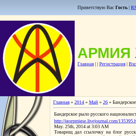
Приветствую Вас
Гость
|
R
АРМИЯ
Главная
|
|
Регистрация
|
Вх
Главная
»
2014
»
Май
»
26
» Бандерское
Бандерское рыло русского националис
http://igorpmigse.livejournal.com/135395.
May. 25th, 2014 at 3:03 AM
Товарищ дал ссылочку на блог русск