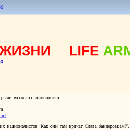
SS
ЖИЗНИ
LIFE
AR
од
 рыло русского националиста
та
html
их националистов. Как они там кричат Слава бандеровцам!",