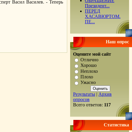
ОБРАЩЕНИЕ
сперт Васил Василев. - Теперь
Президент...
ПЕРЕД
ХАСАВЮРТОМ.
ПЕ...
.
Наш опрос
Оцените мой сайт
Отлично
Хорошо
Неплохо
Плохо
Ужасно
Результаты
|
Архив
опросов
Всего ответов:
117
Статистика