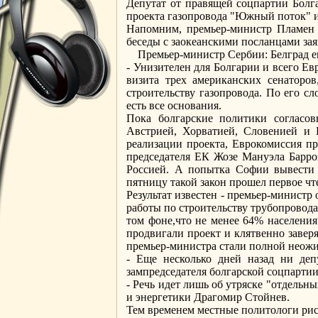
Депутат от правящей соцпартии Болг
проекта газопровода "Южный поток" и
Напомним, премьер-министр Пламен О
беседы с заокеанскими посланцами зая
Премьер-министр Сербии: Белград е
- Унизителен для Болгарии и всего Ев
визита трех американских сенаторо
строительству газопровода. По его с
есть все основания.
Пока болгарские политики согласо
Австрией, Хорватией, Словенией и 
реализации проекта, Еврокомиссия пр
председателя ЕК Жозе Мануэла Барроз
Россией. А попытка Софии вывести 
пятницу такой закон прошел первое чт
Результат известен - премьер-министр
работы по строительству трубопровода
том фоне,что не менее 64% населени
продвигали проект и клятвенно заверя
премьер-министра стали полной неож
- Еще несколько дней назад ни деп
зампредседателя болгарской соцпарти
- Речь идет лишь об утряске "отдельн
и энергетики Драгомир Стойнев.
Тем временем местные политологи рис