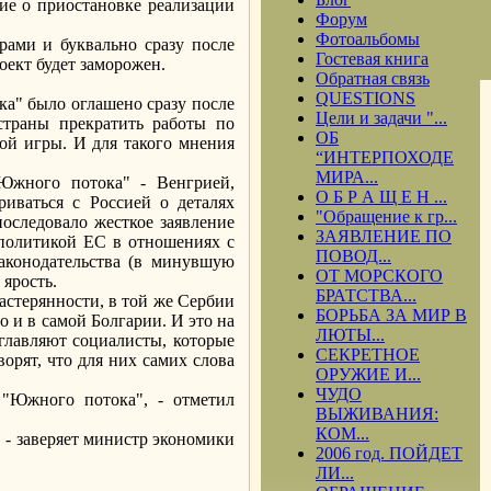
ие о приостановке реализации
Форум
Фотоальбомы
рами и буквально сразу после
Гостевая книга
оект будет заморожен.
Обратная связь
QUESTIONS
ка" было оглашено сразу после
Цели и задачи "...
страны прекратить работы по
ОБ
кой игры. И для такого мнения
“ИНТЕРПОХОДЕ
МИРА...
Южного потока" - Венгрией,
О Б Р А Щ Е Н ...
иваться с Россией о деталях
"Обращение к гр...
последовало жесткое заявление
ЗАЯВЛЕНИЕ ПО
 политикой ЕС в отношениях с
ПОВОД...
аконодательства (в минувшую
ОТ МОРСКОГО
 ярость.
БРАТСТВА...
растерянности, в той же Сербии
БОРЬБА ЗА МИР В
 и в самой Болгарии. И это на
ЛЮТЫ...
главляют социалисты, которые
СЕКРЕТНОЕ
орят, что для них самих слова
ОРУЖИЕ И...
ЧУДО
 "Южного потока", - отметил
ВЫЖИВАНИЯ:
КОМ...
, - заверяет министр экономики
2006 год. ПОЙДЕТ
ЛИ...