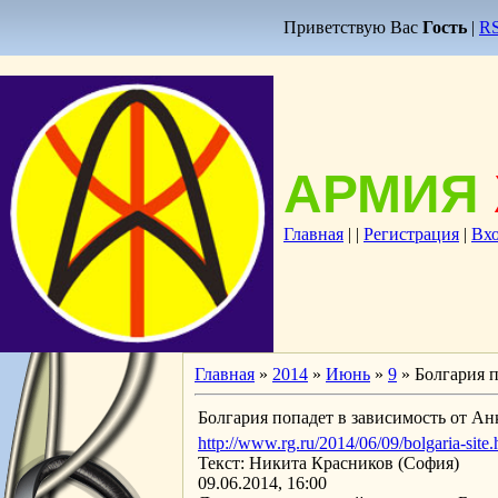
Приветствую Вас
Гость
|
R
АРМИЯ
Главная
|
|
Регистрация
|
Вх
Главная
»
2014
»
Июнь
»
9
» Болгария п
Болгария попадет в зависимость от Ан
http://www.rg.ru/2014/06/09/bolgaria-site.
Текст: Никита Красников (София)
09.06.2014, 16:00