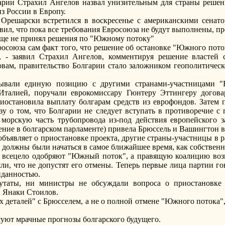
арии Страхил Ангелов назвал унизительным для страны решен
з России в Европу.
решарски встретился в воскресенье с американскими сенато
вил, что пока все требования Евросоюза не будут выполнены, пр
ще не принял решения по "Южному потоку"
росоюза сам факт того, что решение об остановке "Южного пото
в, - заявил Страхил Ангелов, комментируя решение властей 
ловам, правительство Болгарии стало заложником геополитичес
вывали единую позицию с другими странами-участницами "
Италией, поручали еврокомиссару Гюнтеру Эттингеру договар
иостановила выплату болгарам средств из еврофондов. Затем 
у о том, что Болгарии не следует вступать в противоречие с
морскую часть трубопровода из-под действия европейского з
ение в болгарском парламенте) привела Брюссель и Вашингтон в
 объявляет о приостановке проекта, другие страны-участницы в 
 должны были начаться в самое ближайшее время, как собственно
я всецело одобряют "Южный поток", а правящую коалицию воз
ли, что не допустят его отмены. Теперь первые лица партии гов
иданностью.
утаты, ни министры не обсуждали вопроса о приостановке
и Янаки Стоилов.
ых деталей" с Брюсселем, а не о полной отмене "Южного потока"
уют мрачные прогнозы болгарского будущего.