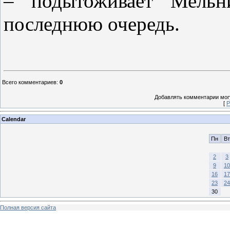
– подытоживает Мельн
последнюю очередь.
Всего комментариев
:
0
Добавлять комментарии могу
[
Р
Calendar
Пн
Вт
2
3
9
10
16
17
23
24
30
Полная версия сайта