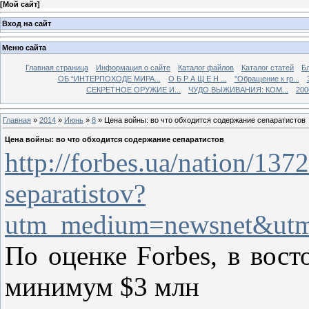
[
Мой сайт
]
Вход на сайт
Меню сайта
Главная страница
Информация о сайте
Каталог файлов
Каталог статей
Б
ОБ “ИНТЕРПОХОДЕ МИРА...
О Б Р А Щ Е Н ...
"Обращение к гр...
СЕКРЕТНОЕ ОРУЖИЕ И...
ЧУДО ВЫЖИВАНИЯ: КОМ...
200
Главная
»
2014
»
Июнь
»
8
» Цена войны: во что обходится содержание сепаратистов
Цена войны: во что обходится содержание сепаратистов
http://forbes.ua/nation/13
separatistov?
utm_medium=newsnet&utm_
По оценке Forbes, в вост
минимум $3 млн