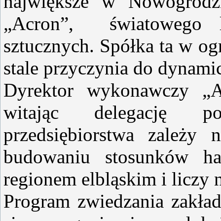
największe w Nowogrodzi
„Acron”, światowego l
sztucznych. Spółka ta w og
stale przyczynia do dynami
Dyrektor wykonawczy „
witając delegację po
przedsiębiorstwa zależy
budowaniu stosunków h
regionem elbląskim i liczy n
Program zwiedzania zakła