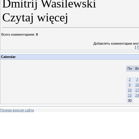
Dmitrij Wasilewski
Czytaj więcej
Всего комментариев
:
0
Добавлять комментарии могу
[
Р
Calendar
Пн
Вт
2
3
9
10
16
17
23
24
30
Полная версия сайта