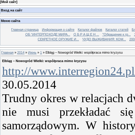
[
Мой сайт
]
Вход на сайт
Меню сайта
Главная страница
Информация о сайте
Каталог файлов
Каталог статей
Б
ОБ “ИНТЕРПОХОДЕ МИРА...
О Б Р А Щ Е Н ...
"Обращение к гр...
СЕКРЕТНОЕ ОРУЖИЕ И...
ЧУДО ВЫЖИВАНИЯ: КОМ...
200
Главная
»
2014
»
Июнь
»
1
» Elbląg – Nowogród Wielki: współpraca mimo kryzysu
Elbląg – Nowogród Wielki: współpraca mimo kryzysu
http://www.interregion24.p
30.05.2014
Trudny okres w relacjach d
nie musi przekładać si
samorządowym. W historyc