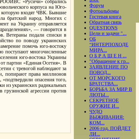
д РООИВС «Русичи» собрались
Форум
овольческого корпуса на Юго-
Фотоальбомы
в которую входят ЧВК. Бывшие
Гостевая книга
ела братский народ. Многих с
Обратная связь
мент на Украину отправляется
QUESTIONS
дразделениях», — говорится в
Цели и задачи "...
в. Ветераны подали списки в
ОБ
ойство по поводу украинских
“ИНТЕРПОХОДЕ
амерение помочь юго-востоку
МИРА...
тию поступают многочисленные
О Б Р А Щ Е Н ...
аселения юго-востока Украины
"Обращение к гр...
 от партии «Единая Осетия». В
ЗАЯВЛЕНИЕ ПО
етии с тревогой наблюдают за
ПОВОД...
ан, попирают права миллионов
ОТ МОРСКОГО
, «подтвердили опасения того,
БРАТСТВА...
ики из украинских радикальных
БОРЬБА ЗА МИР В
в грузинской агрессии против
ЛЮТЫ...
СЕКРЕТНОЕ
ОРУЖИЕ И...
ЧУДО
ВЫЖИВАНИЯ:
.
КОМ...
2006 год. ПОЙДЕТ
ЛИ...