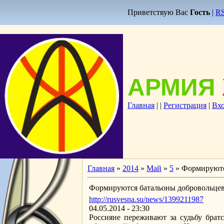
Приветствую Вас
Гость
|
R
АРМИЯ
Главная
|
|
Регистрация
|
Вх
Главная
»
2014
»
Май
»
5
» Формируютс
Формируются батальоны добровольцев
http://rusvesna.su/news/1399211987
04.05.2014 - 23:30
Россияне переживают за судьбу брат