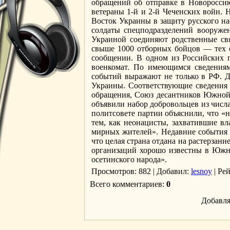
обращений об отправке в Новоросси
ветераны 1-й и 2-й Чеченских войн. 
Восток Украины в защиту русского на
солдаты спецподразделений вооружен
Украиной соединяют родственные свя
свыше 1000 отборных бойцов — тех со
сообщении. В одном из Российских 
военкомат. По имеющимся сведениям
событий выражают не только в РФ. 
Украины. Соответствующие сведения 
обращения, Союз десантников Южной 
объявили набор добровольцев из числ
политсовете партии объяснили, что «
тем, как неонацисты, захватившие в
мирных жителей». Недавние события в
что целая страна отдана на растерза
организаций хорошо известны в Южно
осетинского народа».
Просмотров
: 882 |
Добавил
:
lesnoy
|
Ре
Всего комментариев
:
0
Добавля