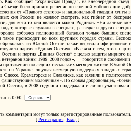
ю. Как сообщает "Украинская Правда", на внеочередной съез
На Съезде было принято решение по срочной мобилизации добр
селения от «Правого сектора» и национальной гвардии хунты 
ных сил России не желают смотреть, как гибнет от беспред
зи, для кого-то она является малой Родиной. «На данный мо
лдат, которые служили в спецназе, разведке и других спецпо
городов собрался полноценный батальон только бывших спецо
 такое происходит во всех крупных городах страны. Беспок
Добровольцы из Южной Осетии также выразили официальное н
озвучила партия «Единая Осетия». «В связи с тем, что в пар
Осетии и партия „Единая Осетия“ с целью защиты мирного н
а ветеранов войны 1989–2008 годов», — говорится в сообщении
на протяжении последних нескольких месяцев жители Южной Ос
ласть на Украине, ощущая всемерную поддержку западных стр
 Одессе, Краматорске и Славянске, как заявили в политсовете
ние фашиствующим молодчикам». По словам добровольцев, «боев
й Осетии, в 2008 году они поддержали и лично участвовали 
йтинг
: 0.0/0 |
ть комментарии могут только зарегистрированные пользователи
[
Регистрация
|
Вход
]