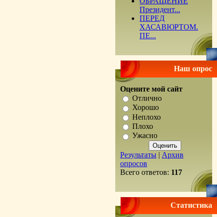
ОБРАЩЕНИЕ
Президент...
ПЕРЕД
ХАСАВЮРТОМ.
ПЕ...
Наш опрос
Оцените мой сайт
Отлично
Хорошо
Неплохо
Плохо
Ужасно
Результаты
|
Архив
опросов
Всего ответов:
117
Статистика