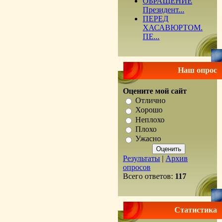
ОБРАЩЕНИЕ
Президент...
ПЕРЕД
ХАСАВЮРТОМ.
ПЕ...
Наш опрос
Оцените мой сайт
Отлично
Хорошо
Неплохо
Плохо
Ужасно
Результаты
|
Архив
опросов
Всего ответов:
117
Статистика