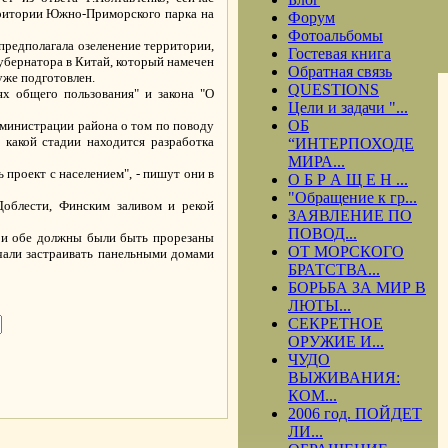
рритории Южно-Приморского парка на
Форум
Фотоальбомы
предполагала озеленение территории,
Гостевая книга
губернатора в Китай, который намечен
Обратная связь
уже подготовлен.
QUESTIONS
ях общего пользования" и закона "О
Цели и задачи "...
ОБ
дминистрации района о том по поводу
 какой стадии находится разработка
“ИНТЕРПОХОДЕ
МИРА...
проект с населением", - пишут они в
О Б Р А Щ Е Н ...
"Обращение к гр...
облести, Финским заливом и рекой
ЗАЯВЛЕНИЕ ПО
ПОВОД...
, и обе должны были быть прорезаны
ОТ МОРСКОГО
ачали застраивать панельными домами
БРАТСТВА...
БОРЬБА ЗА МИР В
ЛЮТЫ...
СЕКРЕТНОЕ
ОРУЖИЕ И...
ЧУДО
ВЫЖИВАНИЯ:
.
КОМ...
2006 год. ПОЙДЕТ
ЛИ...