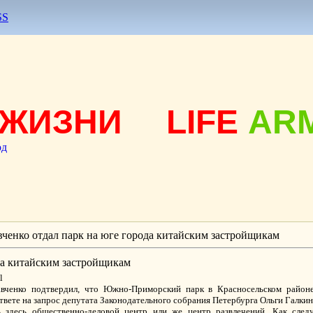
SS
ЖИЗНИ
LIFE
AR
од
вченко отдал парк на юге города китайским застройщикам
да китайским застройщикам
l
авченко подтвердил, что Южно-Приморский парк в Красносельском район
твете на запрос депутата Законодательного собрания Петербурга Ольги Галкин
здесь общественно-деловой центр или же центр развлечений. Как следуе