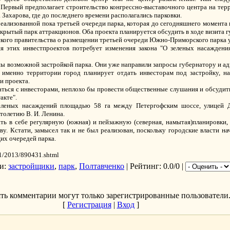
. Первый предполагает строительство конгрессно-выставочного центра на те
ахарова, где до последнего времени располагались парковки.
еализованной пока третьей очереди парка, которая до сегодняшнего момента 
е крытый парк аттракционов. Оба проекта планируется обсудить в ходе визита 
дского правительства о размещении третьей очереди Южно-Приморского парка 
я этих инвестпроектов потребует изменения закона "О зеленых насаждени
ы возможной застройкой парка. Они уже направили запросы губернатору и а
именно территории город планирует отдать инвесторам под застройку, на
и проекта.
ться с инвесторами, неплохо бы провести общественные слушания и обсудить 
акте".
еленых насаждений площадью 58 га между Петергофским шоссе, улицей Д
толетию В. И. Ленина.
ть в себе регулярную (южная) и пейзажную (северная, намытая)планировки
у. Кстати, замысел так и не был реализован, поскольку городские власти н
их очередей парка.
11/2013/890431.shtml
и
:
застройщики
,
парк
,
Полтавченко
|
Рейтинг
: 0.0/0 |
ть комментарии могут только зарегистрированные пользователи
[
Регистрация
|
Вход
]