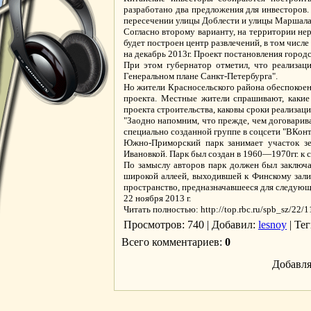
разработано два предложения для инвесторов
пересечении улицы Доблести и улицы Маршала З
Согласно второму варианту, на территории нер
будет построен центр развлечений, в том числ
на декабрь 2013г. Проект постановления горо
При этом губернатор отметил, что реализаци
Генеральном плане Санкт-Петербурга".
Но жители Красносельского района обеспокоен
проекта. Местные жители спрашивают, какие 
проекта строительства, каковы сроки реализаци
"Заодно напомним, что прежде, чем договарива
специально созданной группе в соцсети "ВКонт
Южно-Приморский парк занимает участок з
Ивановкой. Парк был создан в 1960—1970гг. к с
По замыслу авторов парк должен был заключа
широкой аллеей, выходившей к Финскому залив
пространство, предназначавшееся для следующ
22 ноября 2013 г.
Читать полностью: http://top.rbc.ru/spb_sz/22/
Просмотров
: 740 |
Добавил
:
lesnoy
|
Тег
Всего комментариев
:
0
Добавля