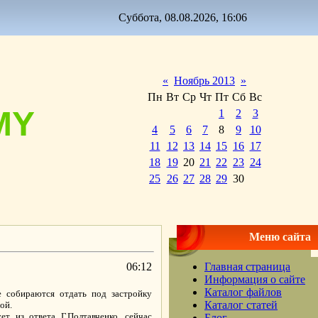
Суббота, 08.08.2026, 16:06
«
Ноябрь 2013
»
Пн
Вт
Ср
Чт
Пт
Сб
Вс
MY
1
2
3
4
5
6
7
8
9
10
11
12
13
14
15
16
17
18
19
20
21
22
23
24
25
26
27
28
29
30
Меню сайта
06:12
Главная страница
Информация о сайте
Каталог файлов
е собираются отдать под застройку
Каталог статей
ой.
т из ответа Г.Полтавченко, сейчас
Блог