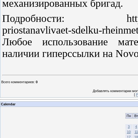
механизированных бригад.
Подробности: http://novo
priostanavlivaet-sdelku-rheinm
Любое использование мате
наличии гиперссылки на Novo
Всего комментариев
:
0
Добавлять комментарии могу
[
Р
Calendar
Пн
Вт
3
4
10
11
17
18