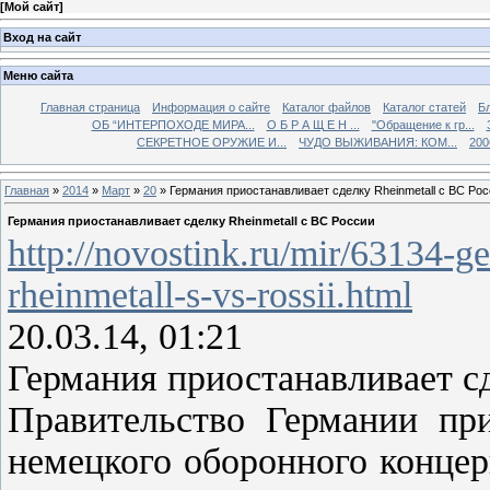
[
Мой сайт
]
Вход на сайт
Меню сайта
Главная страница
Информация о сайте
Каталог файлов
Каталог статей
Б
ОБ “ИНТЕРПОХОДЕ МИРА...
О Б Р А Щ Е Н ...
"Обращение к гр...
СЕКРЕТНОЕ ОРУЖИЕ И...
ЧУДО ВЫЖИВАНИЯ: КОМ...
200
Главная
»
2014
»
Март
»
20
» Германия приостанавливает сделку Rheinmetall с ВС Ро
Германия приостанавливает сделку Rheinmetall с ВС России
http://novostink.ru/mir/63134-g
rheinmetall-s-vs-rossii.html
20.03.14, 01:21
Германия приостанавливает сд
Правительство Германии при
немецкого оборонного концер