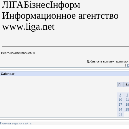
ЛIГАБiзнесIнформ
Информационное агентство
www.liga.net
Всего комментариев
:
0
Добавлять комментарии могу
[
Р
Calendar
Пн
Вт
3
4
10
11
17
18
24
25
31
Полная версия сайта