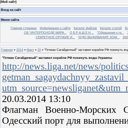
[
Мой сайт
]
Вход на сайт
Меню сайта
Главная страница
Информация о сайте
Каталог файлов
Каталог статей
Б
ОБ “ИНТЕРПОХОДЕ МИРА...
О Б Р А Щ Е Н ...
"Обращение к гр...
СЕКРЕТНОЕ ОРУЖИЕ И...
ЧУДО ВЫЖИВАНИЯ: КОМ...
200
Главная
»
2014
»
Март
»
20
» "Гетман Сагайдачный" заставил корабли РФ покинуть в
"Гетман Сагайдачный" заставил корабли РФ покинуть воды Украины
http://news.liga.net/news/politi
getman_sagaydachnyy_zastavil_
utm_source=newsliganet&utm_
20.03.2014 13:10
Флагман Военно-Морских С
Одесский порт для выполнени