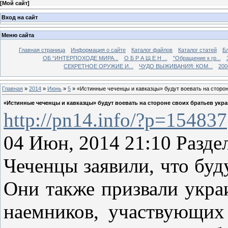
[
Мой сайт
]
Вход на сайт
Меню сайта
Главная страница
Информация о сайте
Каталог файлов
Каталог статей
Б
ОБ “ИНТЕРПОХОДЕ МИРА...
О Б Р А Щ Е Н ...
"Обращение к гр...
СЕКРЕТНОЕ ОРУЖИЕ И...
ЧУДО ВЫЖИВАНИЯ: КОМ...
200
Главная
»
2014
»
Июнь
»
5
» «Истинные чеченцы и кавказцы» будут воевать на сторон
«Истинные чеченцы и кавказцы» будут воевать на стороне своих братьев укр
http://pn14.info/?p=154837
04 Июн, 2014 21:10 Разде
Чеченцы заявили, что буд
Они также призвали укра
наемников, участвующих