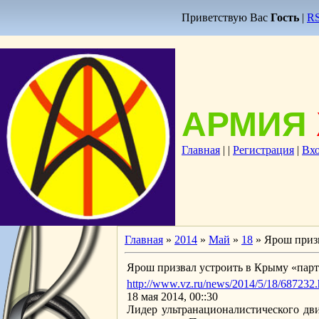
Приветствую Вас
Гость
|
R
АРМИЯ
Главная
|
|
Регистрация
|
Вх
Главная
»
2014
»
Май
»
18
» Ярош приз
Ярош призвал устроить в Крыму «пар
http://www.vz.ru/news/2014/5/18/687232.
18 мая 2014, 00::30
Лидер ультранационалистического дв