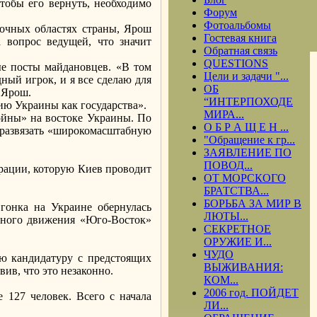
тобы его вернуть, необходимо
Форум
Фотоальбомы
точных областях страны, Ярош
Гостевая книга
 вопрос ведущей, что значит
Обратная связь
QUESTIONS
ые посты майдановцев. «В том
Цели и задачи "...
дный игрок, и я все сделаю для
ОБ
 Ярош.
“ИНТЕРПОХОДЕ
ию Украины как государства».
МИРА...
ойны» на востоке Украины. По
О Б Р А Щ Е Н ...
ы развязать «широкомасштабную
"Обращение к гр...
ЗАЯВЛЕНИЕ ПО
ПОВОД...
рации, которую Киев проводит
ОТ МОРСКОГО
БРАТСТВА...
БОРЬБА ЗА МИР В
гонка на Украине обернулась
ЛЮТЫ...
енного движения «Юго-Восток»
СЕКРЕТНОЕ
ОРУЖИЕ И...
ЧУДО
ю кандидатуру с предстоящих
ВЫЖИВАНИЯ:
ив, что это незаконно.
КОМ...
2006 год. ПОЙДЕТ
127 человек. Всего с начала
ЛИ...