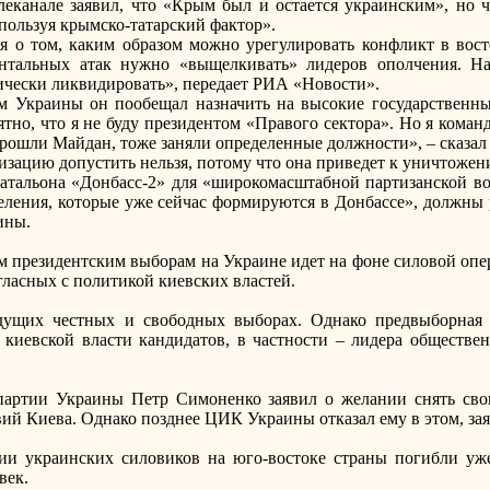
еканале заявил, что «Крым был и остается украинским», но ч
спользуя крымско-татарский фактор».
ля о том, каким образом можно урегулировать конфликт в вос
онтальных атак нужно «выщелкивать» лидеров ополчения. На
чески ликвидировать», передает РИА «Новости».
ом Украины он пообещал назначить на высокие государственн
ятно, что я не буду президентом «Правого сектора». Но я коман
прошли Майдан, тоже заняли определенные должности», – сказал
изацию допустить нельзя, потому что она приведет к уничтожен
атальона «Донбасс-2» для «широкомасштабной партизанской в
деления, которые уже сейчас формируются в Донбассе», должн
ины.
 президентским выборам на Украине идет на фоне силовой опе
ласных с политикой киевских властей.
дущих честных и свободных выборах. Однако предвыборная 
киевской власти кандидатов, в частности – лидера обществ
партии Украины Петр Симоненко заявил о желании снять сво
вий Киева. Однако позднее ЦИК Украины отказал ему в этом, заяв
и украинских силовиков на юго-востоке страны погибли уже 
век.