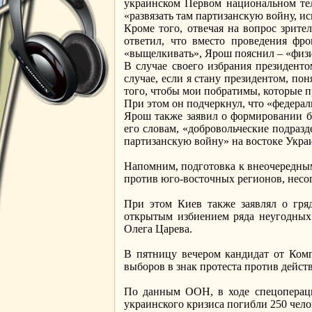
украинском Первом национальном тел
«развязать там партизанскую войну, и
Кроме того, отвечая на вопрос зрите
ответил, что вместо проведения фр
«выщелкивать», Ярош пояснил – «физи
В случае своего избрания президент
случае, если я стану президентом, пон
того, чтобы мои побратимы, которые 
При этом он подчеркнул, что «федерал
Ярош также заявил о формировании б
его словам, «добровольческие подраз
партизанскую войну» на востоке Укра
Напомним, подготовка к внеочередным
против юго-восточных регионов, несог
При этом Киев также заявлял о гря
открытым избиением ряда неугодных 
Олега Царева.
В пятницу вечером кандидат от Ком
выборов в знак протеста против дейст
По данным ООН, в ходе спецопераци
украинского кризиса погибли 250 чело