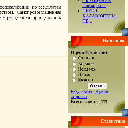
ОБРАЩЕНИЕ
Президент...
федерализации, по результатам
ПЕРЕД
рством. Самопровозглашенная
ХАСАВЮРТОМ.
ные республики приступили к
ПЕ...
Наш опрос
.
Оцените мой сайт
Отлично
Хорошо
Неплохо
Плохо
Ужасно
Результаты
|
Архив
опросов
Всего ответов:
117
Статистика