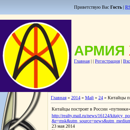
Приветствую Вас
Гость
|
R
АРМИЯ
Главная
|
|
Регистрация
|
Вх
Главная
»
2014
»
Май
»
24
» Китайцы по
Китайцы построят в России «путинки
http://realty.mail.ru/news/16124/kitajcy_
&r=msk&utm_source=news&utm_medium
23 мая 2014