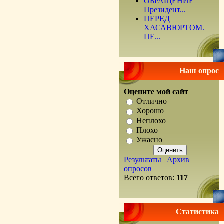
ОБРАЩЕНИЕ
Президент...
ПЕРЕД
ХАСАВЮРТОМ.
ПЕ...
Наш опрос
Оцените мой сайт
Отлично
Хорошо
Неплохо
Плохо
Ужасно
Результаты
|
Архив
опросов
Всего ответов:
117
Статистика