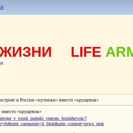
SS
ЖИЗНИ
LIFE
AR
од
строят в России «путинки» вместо «хрущевок»
» вместо «хрущевок»
postrojat_v_rossii_putinki_vmesto_hrushhevok/?
=rb&utm_campaign=4_blok&utm_content=news_msk