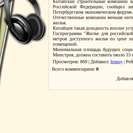
Китайские строительные компании хо
Российской Федерации, сообщил з
Петербургском экономическом форуме
Отечественные компании меньше интер
жилья.
Китайцев такая доходность вполне уст
Госпрограмма "Жилье для российской
метров доступного жилья по цене н
помещений.
Минимальная площадь будущих социал
Минстроя, должна составить около 33 
Просмотров
: 869 |
Добавил
:
lesnoy
|
Ре
Всего комментариев
:
0
Добавля