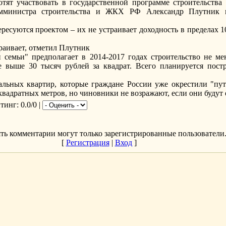
тят участвовать в государственной программе строительства
амминистра строительства и ЖКХ РФ Александр Плутник в
.
есуются проектом – их не устраивает доходность в пределах 
раивает, отметил Плутник
 семьи" предполагает в 2014-2017 годах строительство не м
е выше 30 тысяч рублей за квадрат. Всего планируется пост
ьных квартир, которые граждане России уже окрестили "пут
квадратных метров, но чиновники не возражают, если они будут
йтинг
: 0.0/0 |
ть комментарии могут только зарегистрированные пользователи
[
Регистрация
|
Вход
]