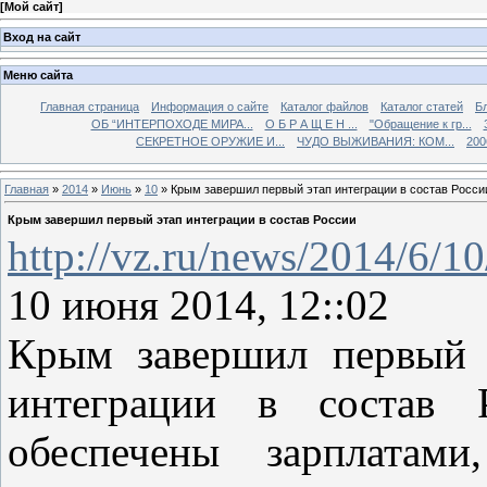
[
Мой сайт
]
Вход на сайт
Меню сайта
Главная страница
Информация о сайте
Каталог файлов
Каталог статей
Б
ОБ “ИНТЕРПОХОДЕ МИРА...
О Б Р А Щ Е Н ...
"Обращение к гр...
СЕКРЕТНОЕ ОРУЖИЕ И...
ЧУДО ВЫЖИВАНИЯ: КОМ...
200
Главная
»
2014
»
Июнь
»
10
» Крым завершил первый этап интеграции в состав Росси
Крым завершил первый этап интеграции в состав России
http://vz.ru/news/2014/6/1
10 июня 2014, 12::02
Крым завершил первый 
интеграции в состав Р
обеспечены зарплатами