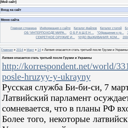
[
Мой сайт
]
Вход на сайт
Меню сайта
Главная страница
Информация о сайте
Каталог файлов
Каталог статей
Б
ОБ “ИНТЕРПОХОДЕ МИРА...
О Б Р А Щ Е Н ...
"Обращение к гр...
СЕКРЕТНОЕ ОРУЖИЕ И...
ЧУДО ВЫЖИВАНИЯ: КОМ...
200
Главная
»
2014
»
Март
»
14
» Латвия опасается стать третьей после Грузии и Украины
Латвия опасается стать третьей после Грузии и Украины
http://korrespondent.net/world/331
posle-hruzyy-y-ukrayny
Русская служба Би-би-си, 7 март
Латвийский парламент осуждает
сомневается, что в планы РФ вх
Более того, некоторые латвийс