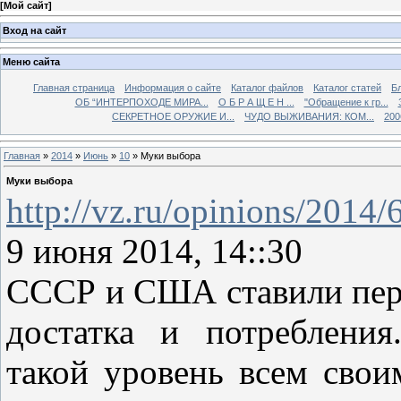
[
Мой сайт
]
Вход на сайт
Меню сайта
Главная страница
Информация о сайте
Каталог файлов
Каталог статей
Б
ОБ “ИНТЕРПОХОДЕ МИРА...
О Б Р А Щ Е Н ...
"Обращение к гр...
СЕКРЕТНОЕ ОРУЖИЕ И...
ЧУДО ВЫЖИВАНИЯ: КОМ...
200
Главная
»
2014
»
Июнь
»
10
» Муки выбора
Муки выбора
http://vz.ru/opinions/2014
9 июня 2014, 14::30
СССР и США ставили пере
достатка и потреблени
такой уровень всем сво