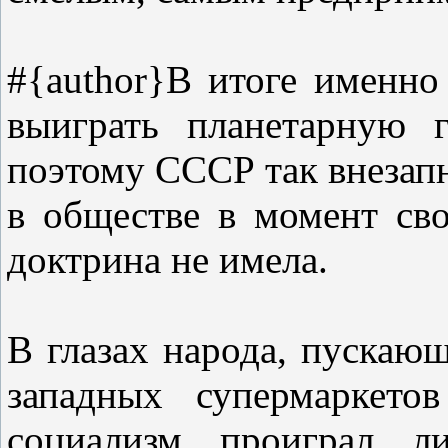
#{author}В итоге именн
выиграть планетарную 
поэтому СССР так внезап
в обществе в момент сво
доктрина не имела.
В глазах народа, пускаю
западных супермаркето
социализм проиграл ли