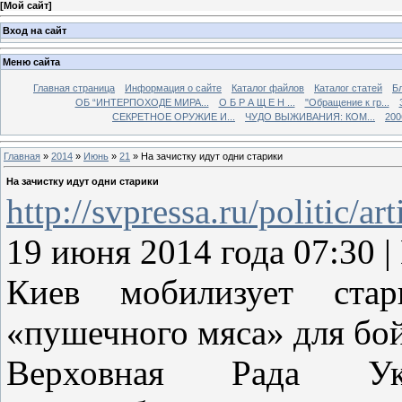
[
Мой сайт
]
Вход на сайт
Меню сайта
Главная страница
Информация о сайте
Каталог файлов
Каталог статей
Б
ОБ “ИНТЕРПОХОДЕ МИРА...
О Б Р А Щ Е Н ...
"Обращение к гр...
СЕКРЕТНОЕ ОРУЖИЕ И...
ЧУДО ВЫЖИВАНИЯ: КОМ...
200
Главная
»
2014
»
Июнь
»
21
» На зачистку идут одни старики
На зачистку идут одни старики
http://svpressa.ru/politic/a
19 июня 2014 года 07:3
Киев мобилизует стар
«пушечного мяса» для бо
Верховная Рада Ук