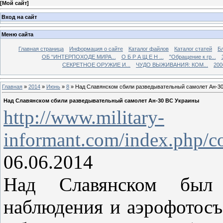
[
Мой сайт
]
Вход на сайт
Меню сайта
Главная страница
Информация о сайте
Каталог файлов
Каталог статей
Б
ОБ “ИНТЕРПОХОДЕ МИРА...
О Б Р А Щ Е Н ...
"Обращение к гр...
СЕКРЕТНОЕ ОРУЖИЕ И...
ЧУДО ВЫЖИВАНИЯ: КОМ...
200
Главная
»
2014
»
Июнь
»
8
» Над Славянском сбили разведывательный самолет Ан-3
Над Славянском сбили разведывательный самолет Ан-30 ВС Украины
http://www.military-
informant.com/index.php/co
06.06.2014
Над Славянском был 
наблюдения и аэрофотос