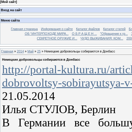
[
Мой сайт
]
Вход на сайт
Меню сайта
Главная страница
Информация о сайте
Каталог файлов
Каталог статей
Б
ОБ “ИНТЕРПОХОДЕ МИРА...
О Б Р А Щ Е Н ...
"Обращение к гр...
СЕКРЕТНОЕ ОРУЖИЕ И...
ЧУДО ВЫЖИВАНИЯ: КОМ...
200
Главная
»
2014
»
Май
»
25
» Немецкие добровольцы собираются в Донбасс
Немецкие добровольцы собираются в Донбасс
http://portal-kultura.ru/art
dobrovoltsy-sobirayutsya-v
21.05.2014
Илья СТУЛОВ, Берлин
В Германии все большу