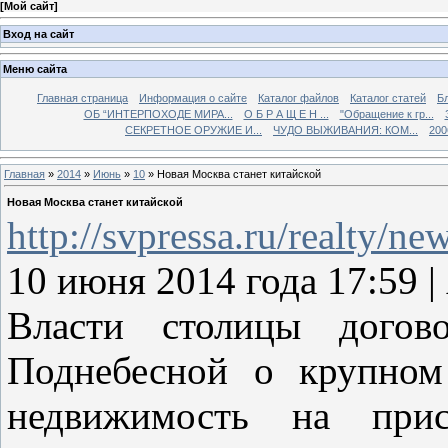
[
Мой сайт
]
Вход на сайт
Меню сайта
Главная страница
Информация о сайте
Каталог файлов
Каталог статей
Б
ОБ “ИНТЕРПОХОДЕ МИРА...
О Б Р А Щ Е Н ...
"Обращение к гр...
СЕКРЕТНОЕ ОРУЖИЕ И...
ЧУДО ВЫЖИВАНИЯ: КОМ...
200
Главная
»
2014
»
Июнь
»
10
» Новая Москва станет китайской
Новая Москва станет китайской
http://svpressa.ru/realty/n
10 июня 2014 года 17:59
Власти столицы догов
Поднебесной о крупном
недвижимость на прис