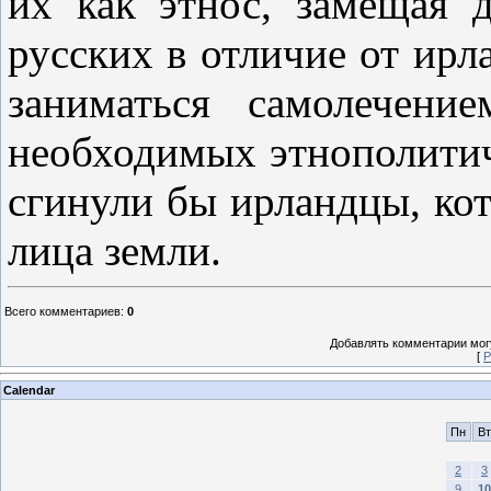
их как этнос, замещая 
русских в отличие от ирл
заниматься самолечени
необходимых этнополитиче
сгинули бы ирландцы, кот
лица земли.
Всего комментариев
:
0
Добавлять комментарии могу
[
Р
Calendar
Пн
Вт
2
3
9
10