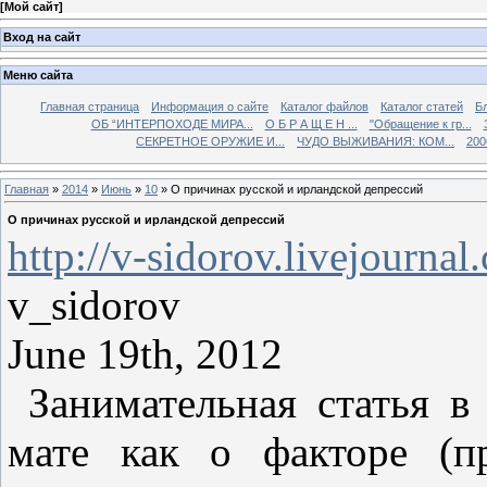
[
Мой сайт
]
Вход на сайт
Меню сайта
Главная страница
Информация о сайте
Каталог файлов
Каталог статей
Б
ОБ “ИНТЕРПОХОДЕ МИРА...
О Б Р А Щ Е Н ...
"Обращение к гр...
СЕКРЕТНОЕ ОРУЖИЕ И...
ЧУДО ВЫЖИВАНИЯ: КОМ...
200
Главная
»
2014
»
Июнь
»
10
» О причинах русской и ирландской депрессий
О причинах русской и ирландской депрессий
http://v-sidorov.livejourna
v_sidorov
June 19th, 2012
Занимательная статья в
мате как о факторе (пр