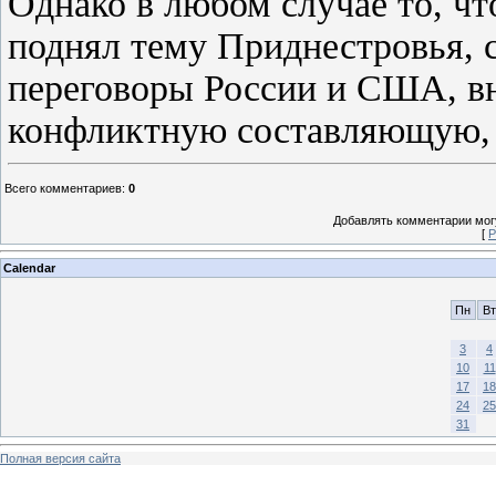
Однако в любом случае то, чт
поднял тему Приднестровья, 
переговоры России и США, вн
конфликтную составляющую, 
Всего комментариев
:
0
Добавлять комментарии могу
[
Р
Calendar
Пн
Вт
3
4
10
11
17
18
24
25
31
Полная версия сайта