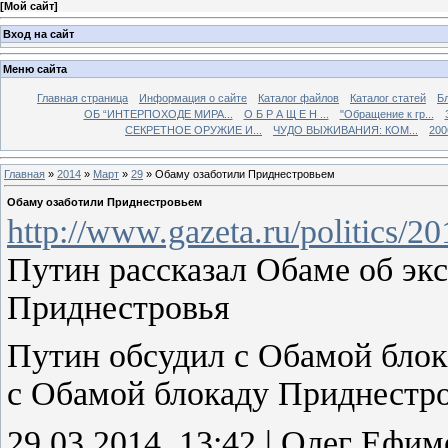
[
Мой сайт
]
Вход на сайт
Меню сайта
Главная страница
Информация о сайте
Каталог файлов
Каталог статей
Б
ОБ “ИНТЕРПОХОДЕ МИРА...
О Б Р А Щ Е Н ...
"Обращение к гр...
СЕКРЕТНОЕ ОРУЖИЕ И...
ЧУДО ВЫЖИВАНИЯ: КОМ...
200
Главная
»
2014
»
Март
»
29
» Обаму озаботили Приднестровьем
Обаму озаботили Приднестровьем
http://www.gazeta.ru/politics/
Путин рассказал Обаме об экс
Приднестровья
Путин обсудил с Обамой бло
с Обамой блокаду Приднестр
29.03.2014, 13:42 | Олег Ефим