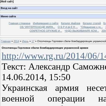
[
Мой сайт
]
Вход на сайт
Меню сайта
Главная страница
Информация о сайте
Каталог файлов
Каталог статей
Б
ОБ “ИНТЕРПОХОДЕ МИРА...
О Б Р А Щ Е Н ...
"Обращение к гр...
СЕКРЕТНОЕ ОРУЖИЕ И...
ЧУДО ВЫЖИВАНИЯ: КОМ...
200
Главная
»
2014
»
Июнь
»
17
» Ополченцы Горловки сбили бомбардировщик украинско
Ополченцы Горловки сбили бомбардировщик украинской армии
http://www.rg.ru/2014/06/1
Текст: Александр Саможн
14.06.2014, 15:50
Украинская армия нес
военной операции на