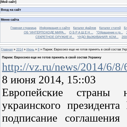
[
Мой сайт
]
Вход на сайт
Меню сайта
Главная страница
Информация о сайте
Каталог файлов
Каталог статей
Б
ОБ “ИНТЕРПОХОДЕ МИРА...
О Б Р А Щ Е Н ...
"Обращение к гр...
СЕКРЕТНОЕ ОРУЖИЕ И...
ЧУДО ВЫЖИВАНИЯ: КОМ...
200
Главная
»
2014
»
Июнь
»
8
» Париж: Евросоюз еще не готов принять в свой состав Ук
Париж: Евросоюз еще не готов принять в свой состав Украину
http://vz.ru/news/2014/6/8
8 июня 2014, 15::03
Европейские страны 
украинского президента
подписание соглашения