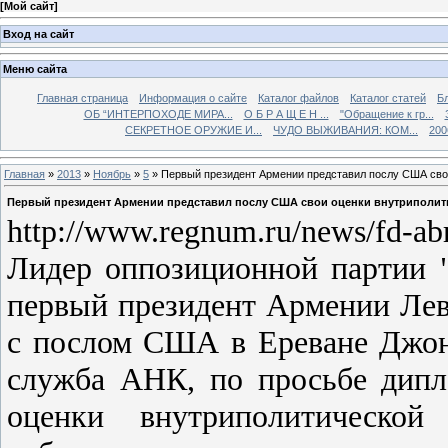
[
Мой сайт
]
Вход на сайт
Меню сайта
Главная страница
Информация о сайте
Каталог файлов
Каталог статей
Б
ОБ “ИНТЕРПОХОДЕ МИРА...
О Б Р А Щ Е Н ...
"Обращение к гр...
СЕКРЕТНОЕ ОРУЖИЕ И...
ЧУДО ВЫЖИВАНИЯ: КОМ...
200
Главная
»
2013
»
Ноябрь
»
5
» Первый президент Армении представил послу США сво
Первый президент Армении представил послу США свои оценки внутриполит
http://www.regnum.ru/news/fd-ab
Лидер оппозиционной партии 
первый президент Армении Лев
с послом США в Ереване Джон
служба АНК, по просьбе дипл
оценки внутриполитическо