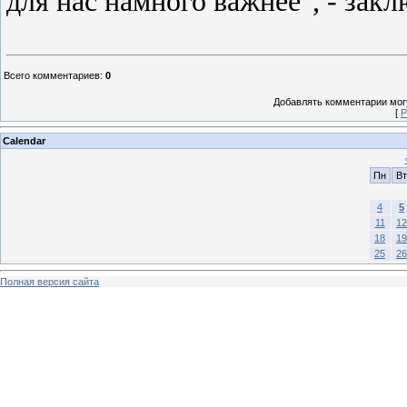
для нас намного важнее", - закл
Всего комментариев
:
0
Добавлять комментарии могу
[
Р
Calendar
Пн
Вт
4
5
11
12
18
19
25
26
Полная версия сайта